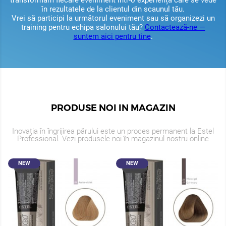
în rezultatele de la clientul din scaunul tău.
Vrei să participi la următorul eveniment sau să organizezi un
training pentru echipa salonului tău?
Contactează-ne —
suntem aici pentru tine
.
PRODUSE NOI IN MAGAZIN
Inovația în îngrijirea părului este un proces permanent la Estel
Professional. Vezi produsele noi în magazinul nostru online
NEW
NEW