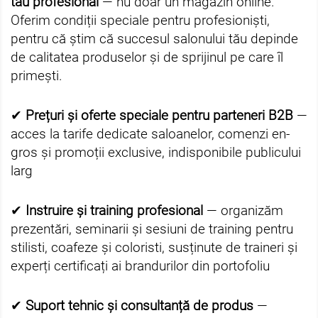
tău profesional
— nu doar un magazin online.
Oferim condiții speciale pentru profesioniști,
pentru că știm că succesul salonului tău depinde
de calitatea produselor și de sprijinul pe care îl
primești.
✔
Prețuri și oferte speciale pentru parteneri B2B
—
acces la tarife dedicate saloanelor, comenzi en-
gros și promoții exclusive, indisponibile publicului
larg
✔
Instruire și training profesional
— organizăm
prezentări, seminarii și sesiuni de training pentru
stilisti, coafeze și coloristi, susținute de traineri și
experți certificați ai brandurilor din portofoliu
✔
Suport tehnic și consultanță de produs
—