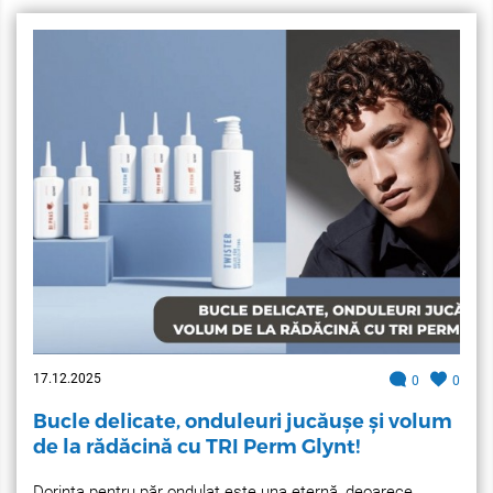
17.12.2025
0
0
Bucle delicate, onduleuri jucăușe și volum
de la rădăcină cu TRI Perm Glynt!
Dorința pentru păr ondulat este una eternă, deoarece