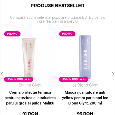
PRODUSE BESTSELLER
Cumpără acum cele mai populare produse ESTEL pentru
îngrijirea pielii și a părului
PROMO
PROMO
-15% ÎN COȘ LA 2+
-15% ÎN COȘ LA 2+
Styling Glynt
Ice Blond Glynt
Crema protectie termica
Masca nuantatoare anti
pentru netezirea si stralucirea
yellow pentru par blond Ice
parului gros si pufos Malibu
Blond Glynt, 200 ml
Glynt, 125 ml
91
RON
93
RON