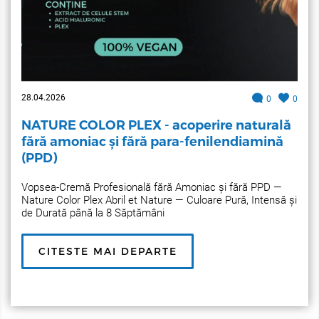
28.04.2026
0
0
NATURE COLOR PLEX - acoperire naturală
fără amoniac și fără para-fenilendiamină
(PPD)
Vopsea-Cremă Profesională fără Amoniac și fără PPD —
Nature Color Plex Abril et Nature — Culoare Pură, Intensă și
de Durată până la 8 Săptămâni
CITESTE MAI DEPARTE