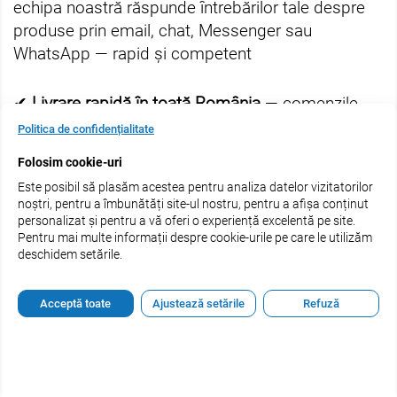
echipa noastră răspunde întrebărilor tale despre
produse prin email, chat, Messenger sau
WhatsApp — rapid și competent
✔
Livrare rapidă în toată România
— comenzile
tale ajung în 1–3 zile, indiferent că ești în
Politica de confidențialitate
București, Cluj, Iași, Timișoara sau în orice alt oraș
Folosim cookie-uri
din țară
Este posibil să plasăm acestea pentru analiza datelor vizitatorilor
noștri, pentru a îmbunătăți site-ul nostru, pentru a afișa conținut
Vrei să devii partener estel.ro?
Contactează-ne
personalizat și pentru a vă oferi o experiență excelentă pe site.
Pentru mai multe informații despre cookie-urile pe care le utilizăm
acum și află condițiile speciale pentru salonul tău
.
deschidem setările.
De Ce Aleg Profesioniștii și Clienții estel.ro
Acceptă toate
Ajustează setările
Refuză
Produse 100% originale
— lucrăm direct cu
brandurile sau distribuitorii autorizați, fără
intermediari și fără risc de produse contrafăcute.