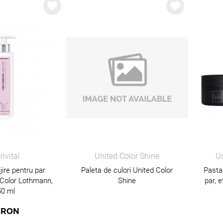
rivital
United Color Shine
Un
jire pentru par
Paleta de culori United Color
Pasta
 Color Lothmann,
Shine
par, 
50 ml
RON