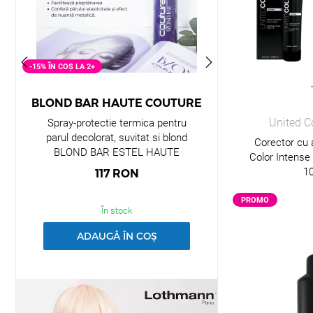
-15% ÎN COȘ LA 2+
-15% ÎN COȘ LA 2+
BLOND BAR HAUTE COUTURE
PRIMA
United C
Spray-protectie termica pentru
Masca nuantatoa
parul decolorat, suvitat si blond
reci de blon
Corector cu
BLOND BAR ESTEL HAUTE
BLONDE
Color Intens
COUTURE, 350 ml
1
117
RON
123
PROMO
În stock
În 
ADAUGĂ ÎN COȘ
ADAUGĂ