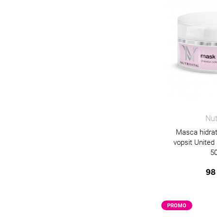
Nut
Masca hidrat
vopsit United
5
98
PROMO