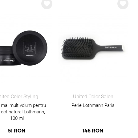
ited Color Styling
United Color Salon
 mai mult volum pentru
Perie Lothmann Paris
efect natural Lothmann,
100 ml
51
RON
146
RON