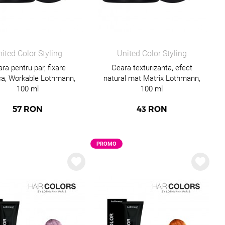
ited Color Styling
United Color Styling
ra pentru par, fixare
Ceara texturizanta, efect
ica, Workable Lothmann,
natural mat Matrix Lothmann,
100 ml
100 ml
57
RON
43
RON
PROMO