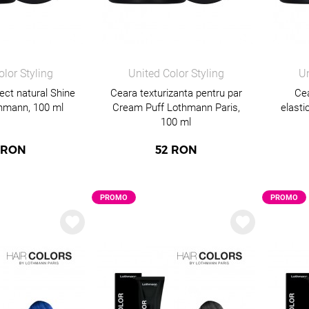
olor Styling
United Color Styling
Un
fect natural Shine
Ceara texturizanta pentru par
Cea
thmann, 100 ml
Cream Puff Lothmann Paris,
elast
100 ml
RON
52
RON
PROMO
PROMO