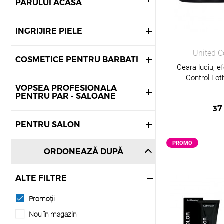
PARULUI ACASA
INGRIJIRE PIELE
United C
COSMETICE PENTRU BARBATI
Ceara luciu, e
Control Lo
VOPSEA PROFESIONALA
PENTRU PAR - SALOANE
37
PENTRU SALON
PROMO
ORDONEAZĂ DUPĂ
ALTE FILTRE
Promoții
Nou în magazin