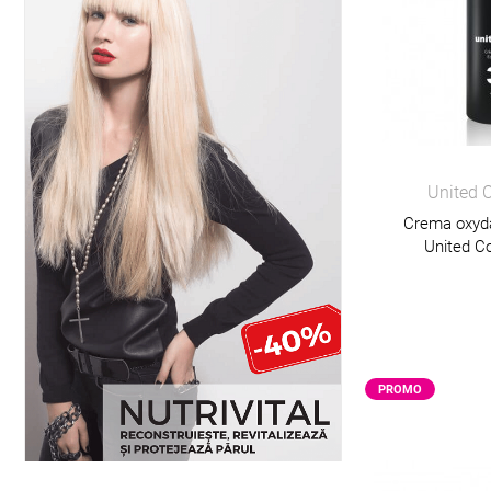
United 
Crema oxyda
United Co
PROMO