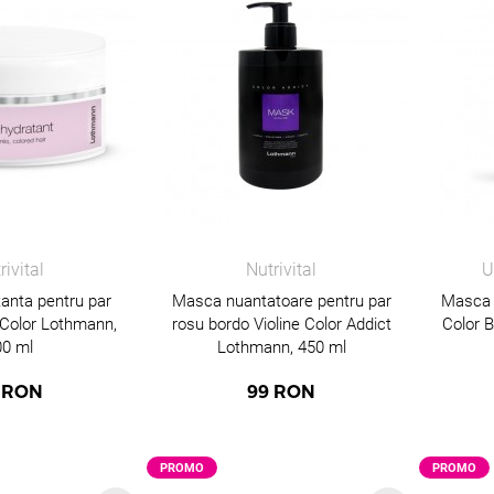
rivital
Nutrivital
U
anta pentru par
Masca nuantatoare pentru par
Masca i
 Color Lothmann,
rosu bordo Violine Color Addict
Color 
00 ml
Lothmann, 450 ml
RON
99
RON
PROMO
PROMO