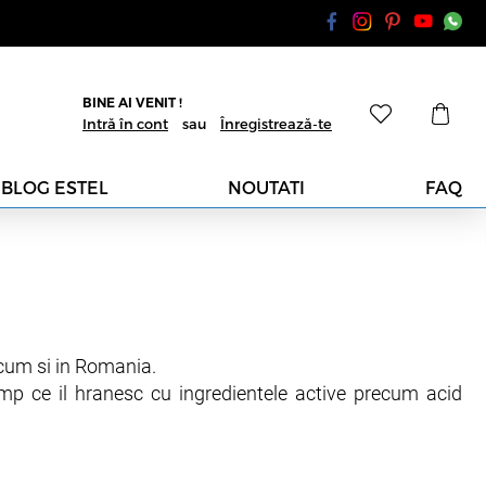
BINE AI VENIT !
Intră în cont
sau
Înregistrează-te
BLOG ESTEL
NOUTATI
FAQ
acum si in Romania.
imp ce il hranesc cu ingredientele active precum acid