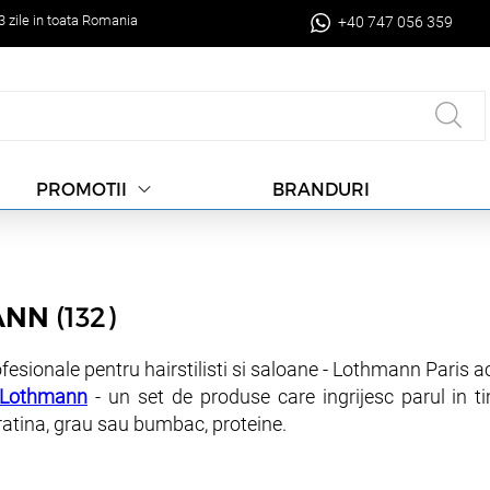
-3 zile in toata Romania
+40 747 056 359
BRANDURI
PROMOTII
(132)
ANN
fesionale pentru hairstilisti si saloane - Lothmann Paris 
 Lothmann
- un set de produse care ingrijesc parul in t
eratina, grau sau bumbac, proteine.