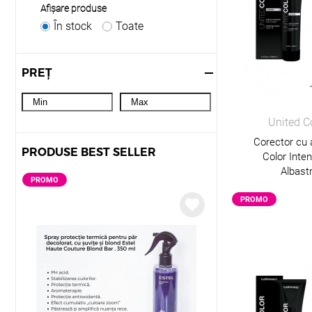
Afişare produse
În stock
Toate
PREȚ
United C
Corector cu
PRODUSE BEST SELLER
Color Int
Albast
PROMO
PROMO
PROMO