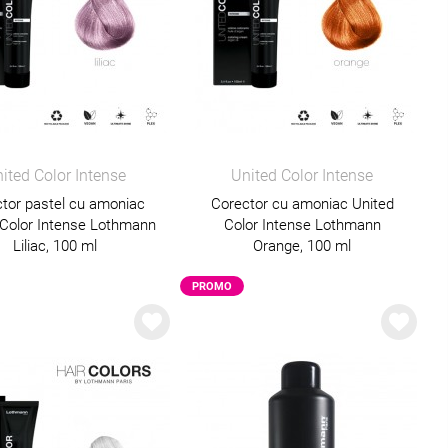
ited Color Intense
United Color Intense
tor pastel cu amoniac
Corector cu amoniac United
 Color Intense Lothmann
Color Intense Lothmann
Liliac, 100 ml
Orange, 100 ml
PROMO
PROMO
PROMO