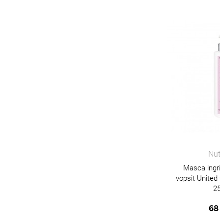
Nut
Masca ingri
vopsit United
2
68