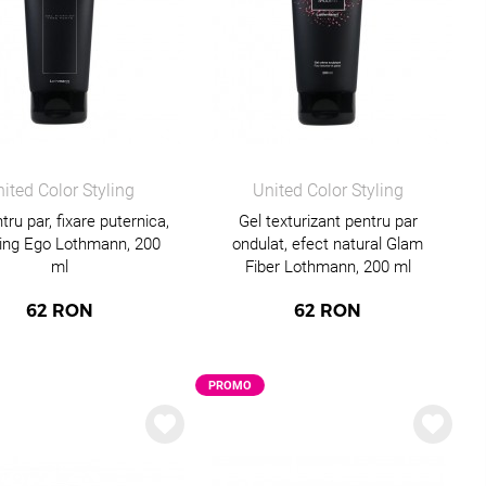
ited Color Styling
United Color Styling
tru par, fixare puternica,
Gel texturizant pentru par
ing Ego Lothmann, 200
ondulat, efect natural Glam
ml
Fiber Lothmann, 200 ml
62
RON
62
RON
PROMO