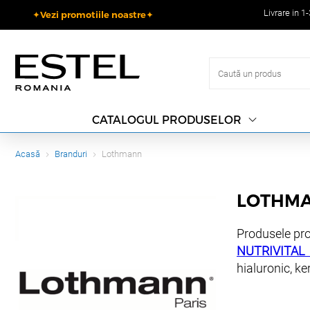
Livrare in 1
✦Vezi promotiile noastre✦
CATALOGUL PRODUSELOR
Acasă
Branduri
Lothmann
LOTHM
Produsele pro
NUTRIVITAL
hialuronic, k