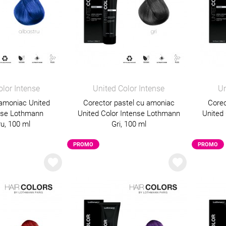
olor Intense
United Color Intense
Un
 amoniac United
Corector pastel cu amoniac
Corec
ense Lothmann
United Color Intense Lothmann
United
ru, 100 ml
Gri, 100 ml
PROMO
PROMO
PROMO