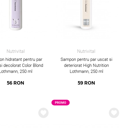
Nutrivital
Nutrivital
n hidratant pentru par
Sampon pentru par uscat si
si decolorat Color Blond
deteriorat High Nutrition
Lothmann, 250 ml
Lothmann, 250 ml
56
RON
59
RON
PROMO