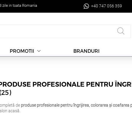
-3 zile in toata Romania
+40 747 056 359
BRANDURI
PROMOTII
PRODUSE PROFESIONALE PENTRU ÎNGRIJ
(25)
ompletă de
produse profesionale pentru îngrijirea, colorarea și coafarea 
salon acasă.
 soluții profesionale pentru fiecare etapă a lucrului cu părul: