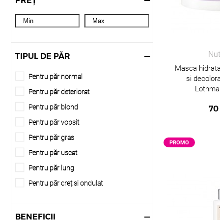
PREȚ
Foi de ambalare
Graham Hill
Folie aluminiu
Lothmann
Geanta
Nutrivital
Gel de dus
Nut
TIPUL DE PĂR
United Color Essential
Gel de par
Masca hidrata
United Color Intense
Pentru păr normal
si decolor
Gel de ras
United Color Salon
Lothma
Pentru păr deteriorat
Gel pentru par
United Color Shine
Pentru păr blond
70
Lotiune
United Color Styling
Pentru păr vopsit
Lotiune permanent
Trinity Haircare
Pentru păr gras
Masca nuantatoare
PROMO
Pentru păr uscat
Masca pentru par
Pentru păr lung
Mostra
Pentru păr creț si ondulat
Oxidant
Pentru păr gros
Paleta de culori
Pentru păr subtire si fin
BENEFICII
Pasta decoloranta