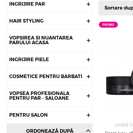
vopsea 
INGRIJIRE PAR
Sortare du
produse
produse 
HAIR STYLING
PROMO
produse
VOPSIREA SI NUANTAREA
Toate produsele su
PARULUI ACASA
✔ rezultate previzib
✔ formule profesio
✔ eficiență și econ
INGRIJIRE PIELE
✔ protecția firului
PENTRU HAI
COSMETICE PENTRU BARBATI
Estel.ro oferă
condi
VOPSEA PROFESIONALA
PENTRU PAR - SALOANE
prețuri
oferte p
PENTRU SALON
suport 
United C
acces l
ORDONEAZĂ DUPĂ