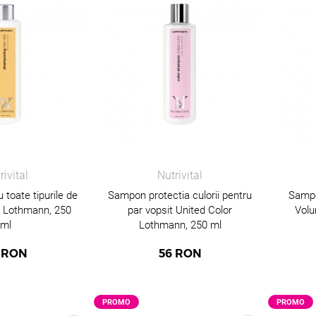
rivital
Nutrivital
toate tipurile de
Sampon protectia culorii pentru
Sampo
al Lothmann, 250
par vopsit United Color
Volu
ml
Lothmann, 250 ml
RON
56
RON
PROMO
PROMO