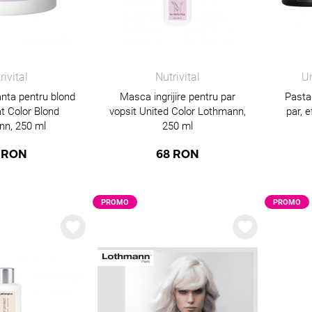
rivital
Nutrivital
Un
nta pentru blond
Masca ingrijire pentru par
Pasta
at Color Blond
vopsit United Color Lothmann,
par, 
nn, 250 ml
250 ml
RON
68
RON
PROMO
PROMO