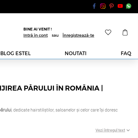
BINE AI VENIT !
Intră în cont
sau
Înregistrează-te
BLOG ESTEL
NOUTATI
FAQ
IREA PĂRULUI ÎN ROMÂNIA |
părului
, dedicate hairstiliștilor, saloanelor și celor care își doresc
Vezi întregul text