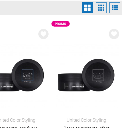
ea firului de păr
PROMO
ited Color Styling
United Color Styling