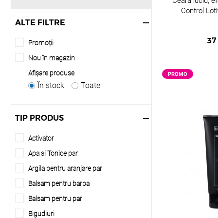
Ceara luciu, e
Control Lo
Alege produse create
ALTE FILTRE
PENTRU UT
37
Promoții
Produsele profesio
Nou în magazin
rezultat
Afişare produse
PROMO
În stock
Toate
produse
îngrijir
TIP PRODUS
CE DIFERE
Activator
✔ concentrație mai
✔ performanță sup
Apa si Tonice par
✔ rezultate persona
Argila pentru aranjare par
✔ focus pe sănătat
Balsam pentru barba
Ce înseamnă 
Balsam pentru par
Sunt produse utiliz
Bigudiuri