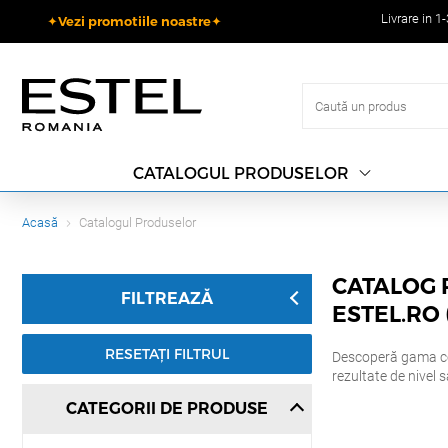
Livrare in 1
✦Vezi promotiile noastre✦
CATALOGUL PRODUSELOR
Acasă
Catalogul Produselor
CATALOG 
FILTREAZĂ
ESTEL.RO
RESETAȚI FILTRUL
Descoperă gama c
rezultate de nivel 
CATEGORII DE PRODUSE
Pe Estel.ro găsești