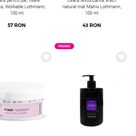
ra pentru par, fixare
Ceara texturizanta, efect
ica, Workable Lothmann,
natural mat Matrix Lothmann,
facția clientelor.
100 ml
100 ml
57
RON
43
RON
PROMO
 protecția părului.