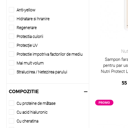
Pentru păr pufos
Pelerina
Anti-yellow
Pentru par decolorat
Pelerina coafor
Hidratare si hranire
Pentru par alb/grizonat
Pensula pentru vopsit
Regenerare
Scalp problematic/sensibil
Perie pentru par
Protectia culorii
Pentru toate tipurile de păr
Pieptene
Protecție UV
Nut
Placa pentru par
Protectie impotriva factorilor de mediu
Sampon fara 
Prosop
Mai mult volum
pentru par us
Pudra
Nutri Protect
Stralucirea / Netezirea parului
Pudra decoloranta
Îngrijire după proceduri de salon
55
Pudra pentru par
Utilizarea Zilnică
COMPOZITIE
Sacose
Anti-matreata
PROMO
Cu proteine de mătase
Sampon
Cresterea parului
Cu acid hialuronic
Sampon nuantator
Anti-cadere
Cu cheratina
Sampon uscat
Ingrijire speciala scalp