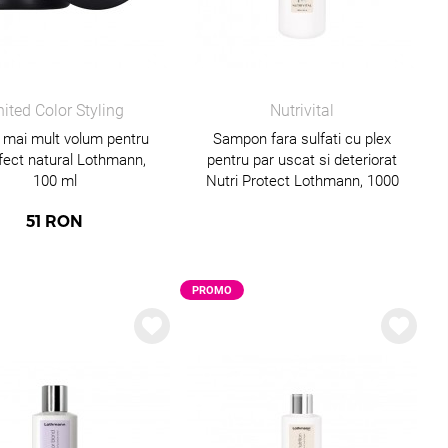
ited Color Styling
Nutrivital
 mai mult volum pentru
Sampon fara sulfati cu plex
efect natural Lothmann,
pentru par uscat si deteriorat
100 ml
Nutri Protect Lothmann, 1000
ml
51
RON
PROMO