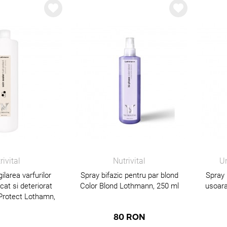
rivital
Nutrivital
Un
ilarea varfurilor
Spray bifazic pentru par blond
Spray 
cat si deteriorat
Color Blond Lothmann, 250 ml
usoara
 Protect Lothamn,
00 ml
80
RON