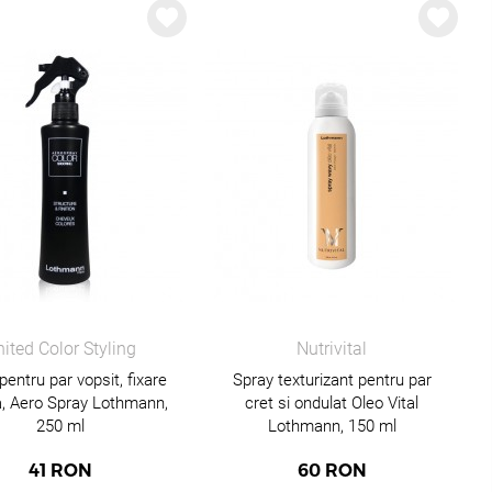
ited Color Styling
Nutrivital
pentru par vopsit, fixare
Spray texturizant pentru par
, Aero Spray Lothmann,
cret si ondulat Oleo Vital
250 ml
Lothmann, 150 ml
41
RON
60
RON