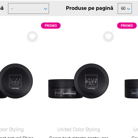
profesională pentru rezultate precise și culori de durată
pă
Produse pe pagină
 de îngrijire (șampoane, măști, tratamente) pentru sănătat
de styling pentru volum, fixare și textură naturală
PROMO
PROMO
 tehnice pentru decolorare și tratamente chimice
nt dezvoltate pentru performanță ridicată în salon:
ile și control total al procesului
nale, testate în saloane
omie în utilizare
 de păr în timpul proceselor chimice
RSTILIȘTI ȘI SALOANE
ții speciale pentru profesioniști
:
 dedicate B2B
entru volum și achiziții recurente
tehnic și consultanță
olor Styling
United Color Styling
Un
a game profesionale și lansări noi