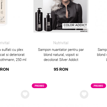
rivital
Nutrivital
sulfati cu plex
Sampon nuantator pentru par
Sampo
cat si deteriorat
blond natural, vopsit si
blond 
 Lothmann, 250 ml
decolorat Silver Addict
Lothmann, 500 ml
RON
95
RON
PROMO
PROMO