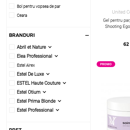
Bol pentru vopsea de par
United C
Care este dif
Ceara
Gel pentru par,
Ceara pentru par
Produsele profesion
Shooting Eg
Cream Pasta
BRANDURI
Pot folosi ac
Crema Par
62
Abril et Nature
Crema pentru maini
Da, sunt sigure pen
Elea Professional
Crema pentru par
PROMO
Estel Airex
Dispersor
Există oferte
Estel De Luxe
Dozator cu pompa
ESTEL Haute Couture
Da, Estel.ro oferă p
Elixir pentru par
coafeze si profesio
Estel Otium
Emulsia
Estel Prima Blonde
https://www.estel.r
Fixative
Estel Professional
Fixator-permanent
Esteller
Flacon cu pompa spumanta
Glynt