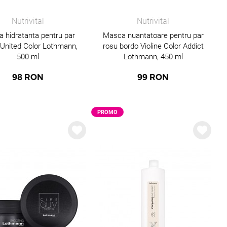
Nutrivital
Nutrivital
 hidratanta pentru par
Masca nuantatoare pentru par
ficiente și de durată.
 United Color Lothmann,
rosu bordo Violine Color Addict
500 ml
Lothmann, 450 ml
98
RON
99
RON
.
PROMO
arul
si noi iți vom transmite preturile si ofertele speciale pentru