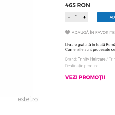
465
RON
AD
ADAUGĂ ÎN FAVORITE
Livrare gratuită în toată Ro
Comenzile sunt procesate de l
Brand:
Trinity Haircare
/
Tri
Destinație produs:
VEZI PROMOȚII