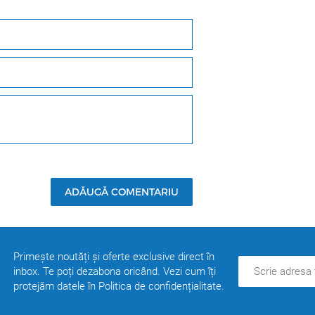
ADĂUGĂ COMENTARIU
Primește noutăți și oferte exclusive direct în
inbox. Te poți dezabona oricând. Vezi cum îți
protejăm datele în Politica de confidențialitate.