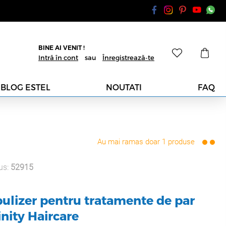
BINE AI VENIT !
Intră în cont
sau
Înregistrează-te
BLOG ESTEL
NOUTATI
FAQ
Au mai ramas doar 1 produse
us:
52915
bulizer pentru tratamente de par
inity Haircare