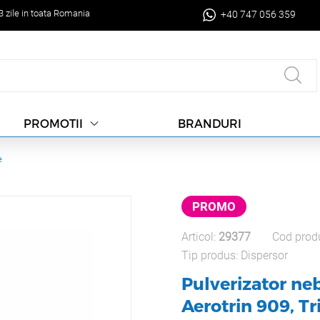
-3 zile in toata Romania
+40 747 056 359
BRANDURI
PROMOTII
e
PROMO
Articol:
29377
Cod prod
Tip produs:
Dispersor
Pulverizator ne
Aerotrin 909, Tr