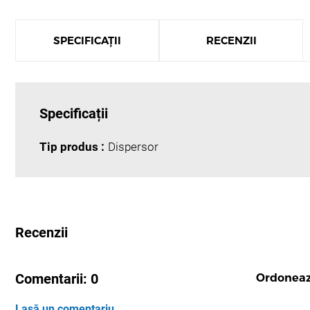
SPECIFICAȚII
RECENZII
Specificații
Tip produs :
Dispersor
Recenzii
Comentarii:
0
Ordonea
Lasă un comentariu