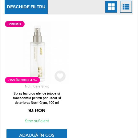
aplicat atât pe păr uscat, cât și umed.
DESCHIDE FILTRU
Indiferent că ai părul creţ şi te confrunţi cu firele rebele sau ai părul
drept şi electricitatea statică îţi da bătăi de cap, un spray de
PROMO
strălucire pentru păr te va ajută să îţi netezești podoabă capilară.
Acest luciu pentru păr este un produs foarte întrebat în ultimii ani,
datorită calității și eficienții sale. Conține elemente active care
tratează părul. Aceste elemente active conferă părului un aspect
mătăsos și un luciu extraordinar. Alintați-vă din plin părul cu
produse de calitate!
-15% ÎN COȘ LA 2+
Nutri Care Glynt
Spray luciu cu ulei de jojoba si
macadamia pentru par uscat si
deteriorat Nutri Glynt, 100 ml
93
RON
Stoc suficient
ADAUGĂ ÎN COȘ