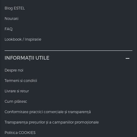
Blog ESTEL
Noutati
FAQ
Lookbook / Inspiratie
INFORMAȚII UTILE
Despre noi
Termeni si conditii
Livrare si retur
Cum plătesc
Conformitate practici comerciale și transparență
Transparența prețurilor și a campaniilor promoționale
O
PROMO
Politica COOKIES