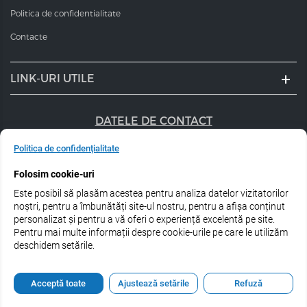
Politica de confidentialitate
Contacte
LINK-URI UTILE
N COȘ LA 2+
-15% ÎN COȘ LA 2+
DATELE DE CONTACT
PRIMA BLONDE
STYLING GLYNT
 nuantatoare pentru nuante reci
+40 747 056 359
Crema protectie termica pe
Politica de confidențialitate
nd ESTEL PRIMA BLONDE, 300 ml
netezirea si stralucirea parului
pufos Malibu Glynt, 125 
Folosim cookie-uri
sales@estel.ro
123
RON
91
RON
Este posibil să plasăm acestea pentru analiza datelor vizitatorilor
Urmărește-ne pe rețele de socializare:
noștri, pentru a îmbunătăți site-ul nostru, pentru a afișa conținut
personalizat și pentru a vă oferi o experiență excelentă pe site.
În stock
În stock
Pentru mai multe informații despre cookie-urile pe care le utilizăm
deschidem setările.
ADAUGĂ ÎN COȘ
ADAUGĂ ÎN COȘ
© 2026 Estel Professional Romania
Acceptă toate
Ajustează setările
Refuză