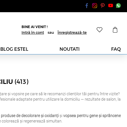
BINE AI VENIT !
Intră în cont
sau
Înregistrează-te
BLOG ESTEL
NOUTATI
FAQ
(413)
ILIU
e și vopsire pe care să le recomanzi clienților tăi pentru între vizite?
ofesionale adaptate pentru utilizare la domiciliu — rezultate de salon, la
,
produse de decolorare și oxidanți
și
vopsea pentru gene și sprâncene
e colorează și regenerează simultan.