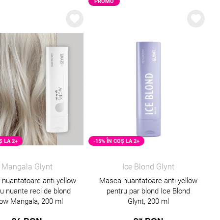
PROMO
Ș LA 2+
-15% ÎN COȘ LA 2+
Mangala Glynt
Ice Blond Glynt
nuantatoare anti yellow
Masca nuantatoare anti yellow
u nuante reci de blond
pentru par blond Ice Blond
ow Mangala, 200 ml
Glynt, 200 ml