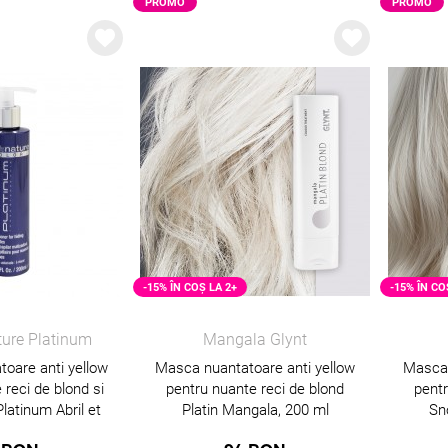
PROMO
PROMO
-15% ÎN COȘ LA 2+
-15% ÎN CO
ature Platinum
Mangala Glynt
oare anti yellow
Masca nuantatoare anti yellow
Masca 
 reci de blond si
pentru nuante reci de blond
pentr
Platinum Abril et
Platin Mangala, 200 ml
Sn
e, 200 ml