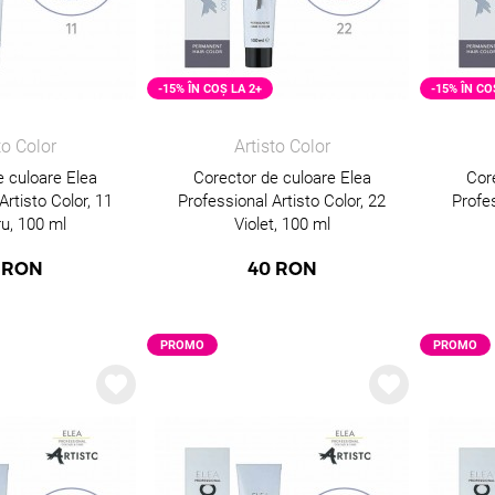
-15% ÎN COȘ LA 2+
-15% ÎN CO
to Color
Artisto Color
e culoare Elea
Corector de culoare Elea
Cor
Artisto Color, 11
Professional Artisto Color, 22
Profes
ru, 100 ml
Violet, 100 ml
RON
40
RON
PROMO
PROMO