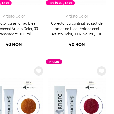
Ș LA 2+
-15% ÎN COȘ LA 2+
Artisto Color
Artisto Color
ctor cu amoniac Elea
Corector cu continut scazut de
sional Artisto Color, 00
amoniac Elea Professional
ransparent, 100 ml
Artisto Color, 00-N Neutru, 100
ml
40
RON
40
RON
PROMO