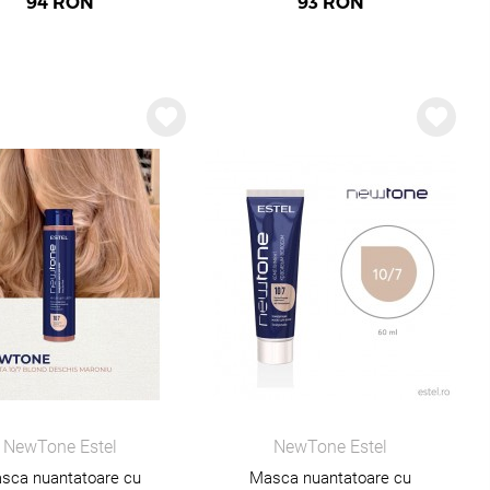
94
RON
93
RON
NewTone Estel
NewTone Estel
sca nuantatoare cu
Masca nuantatoare cu