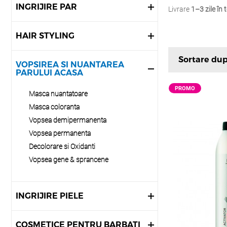
INGRIJIRE PAR
Livrare
1–3 zile în
HAIR STYLING
Sortare du
VOPSIREA SI NUANTAREA
PARULUI ACASA
PROMO
Masca nuantatoare
Masca coloranta
Vopsea demipermanenta
Vopsea permanenta
Decolorare si Oxidanti
Vopsea gene & sprancene
INGRIJIRE PIELE
COSMETICE PENTRU BARBATI