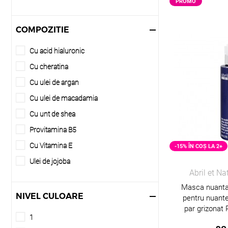
PROMO
Scalp sensibil
Pieptanare usoara
COMPOZITIE
Nuantarea parului acasa
Cu acid hialuronic
Anti-frizz
Cu cheratina
100% Vegan
Cu ulei de argan
Fara parabeni
Cu ulei de macadamia
Fara Siliconi
Cu unt de shea
Provitamina B5
Cu Vitamina E
-15% ÎN COȘ LA 2+
Ulei de jojoba
Abril et N
Masca nuantat
NIVEL CULOARE
pentru nuante
par grizonat 
1
Natur