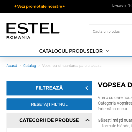
Livrare in 1
✦Vezi promotiile noastre✦
CATALOGUL PRODUSELOR
Acasă
Catalog
Vopsirea si nuantarea parului acasa
VOPSEA D
FILTREAZĂ
Vrei o culoare nouă
Categoria Vopsirea
RESETAȚI FILTRUL
îndemâna oricui.
CATEGORII DE PRODUSE
Găsești
măști nua
— formule blânde, 