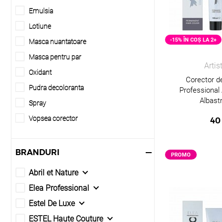
Emulsia
Lotiune
-15% ÎN COȘ LA 2+
Masca nuantatoare
Masca pentru par
Artis
Oxidant
Corector d
Pudra decoloranta
Professional 
Albast
Spray
Vopsea corector
40
Vopsea demipermanenta
Vopsea pentru sprancene
BRANDURI
PROMO
Vopsea permanenta
Abril et Nature
Elea Professional
Estel De Luxe
ESTEL Haute Couture