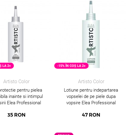
Ș LA 2+
-15% ÎN COȘ LA 2+
Artisto Color
Artisto Color
protectie pentru pielea
Lotiune pentru indepartarea
bila inainte si intimpul
vopselei de pe piele dupa
irii Elea Professional
vopsire Elea Professional
Artisto, 100 g
Artisto, 150 ml
35
RON
47
RON