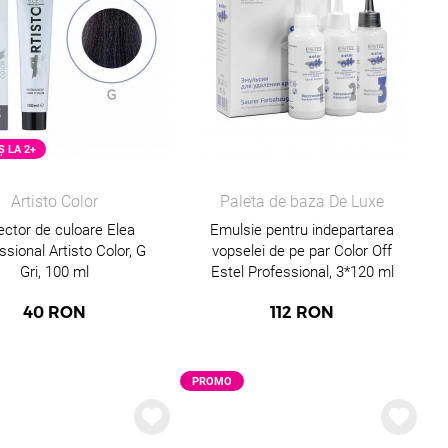
Ș LA 2+
Artisto Color
Paleta de baza De Luxe
ector de culoare Elea
Emulsie pentru indepartarea
ssional Artisto Color, G
vopselei de pe par Color Off
Gri, 100 ml
Estel Professional, 3*120 ml
40
RON
112
RON
PROMO