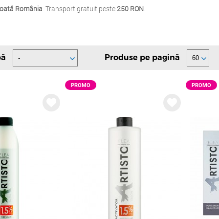
 toată România
. Transport gratuit peste
250 RON
.
pă
Produse pe pagină
PROMO
PROMO