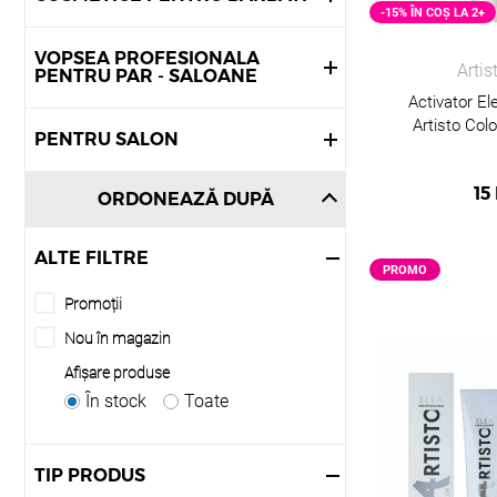
-15% ÎN COȘ LA 2+
VOPSEA PROFESIONALA
Artis
PENTRU PAR - SALOANE
Activator El
Artisto Col
PENTRU SALON
15
ORDONEAZĂ DUPĂ
ALTE FILTRE
PROMO
Promoții
Nou în magazin
Afişare produse
În stock
Toate
TIP PRODUS