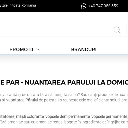
-3 zile in toata Romania
+40 747 056 359
BRANDURI
PROMOTII
E PAR - NUANTAREA PARULUI LA DOMIC
, vibrantă și de durată fără să mergi la salon? Sau cauți produse de nuanțar
 și Nuanțarea Părului
de pe estel.ro reunește cele mai eficiente soluții pr
nțatoare
,
măști colorante
,
vopsele demipermanente
,
vopsele permanente
fără amoniac sau cu amoniac redus, bogate în ingrediente de îngrijire car