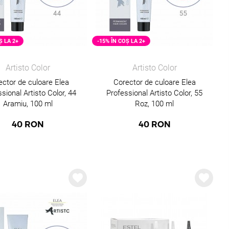
Ș LA 2+
-15% ÎN COȘ LA 2+
Artisto Color
Artisto Color
ector de culoare Elea
Corector de culoare Elea
sional Artisto Color, 44
Professional Artisto Color, 55
Aramiu, 100 ml
Roz, 100 ml
40
RON
40
RON