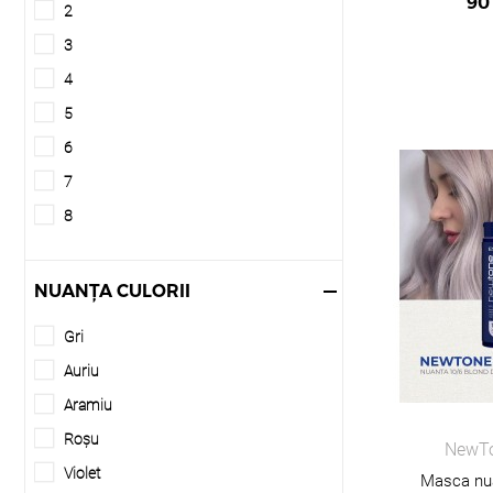
90
2
3
4
5
6
7
8
9
10
NUANȚA CULORII
11
Gri
12
Auriu
13
Aramiu
Blond special
Roșu
NewTo
Corector
Violet
Masca nu
Pigment intens