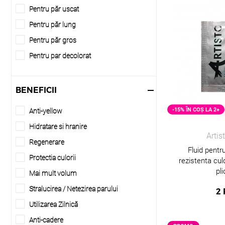
Pentru păr uscat
Pentru păr lung
Pentru păr gros
Pentru par decolorat
Pentru par alb/grizonat
Scalp problematic/sensibil
BENEFICII
Pentru toate tipurile de păr
-15% ÎN COȘ LA 2+
Anti-yellow
Hidratare si hranire
Artis
Regenerare
Fluid pentru
Protectia culorii
rezistenta culo
pli
Mai mult volum
Stralucirea / Netezirea parului
2
Utilizarea Zilnică
Anti-cadere