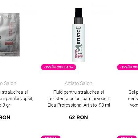
-15% ÎN COȘ LA 2+
-15% ÎN CO
to Salon
Artisto Salon
 stralucirea si
Fluid pentru stralucirea si
Gel-
rii parului vopsit,
rezistenta culorii parului vopsit
sensi
c 3 gr
Elea Professional Artisto, 98 ml
vops
RON
62
RON