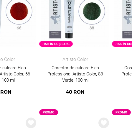
-15% ÎN COȘ LA 2+
-15% ÎN CO
to Color
Artisto Color
e culoare Elea
Corector de culoare Elea
Cor
Artisto Color, 66
Professional Artisto Color, 88
Profe
, 100 ml
Verde, 100 ml
RON
40
RON
PROMO
PROMO