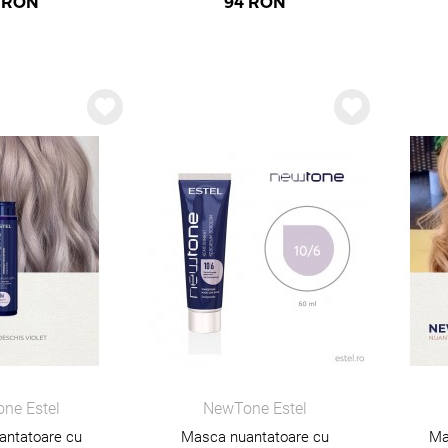
RON
94
RON
ne Estel
NewTone Estel
antatoare cu
Masca nuantatoare cu
Ma