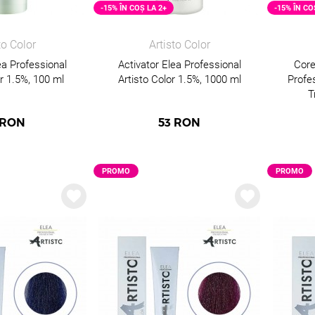
-15% ÎN COȘ LA 2+
-15% ÎN CO
to Color
Artisto Color
ea Professional
Activator Elea Professional
Core
or 1.5%, 100 ml
Artisto Color 1.5%, 1000 ml
Profes
T
RON
53
RON
PROMO
PROMO