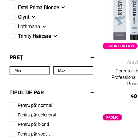
Estel Prima Blonde
Glynt
Lothmann
Trinity Haircare
-15% ÎN COȘ LA 2+
PREȚ
Artis
Corector d
Professional 
Rosu
TIPUL DE PĂR
40
Pentru păr normal
Pentru păr deteriorat
PROMO
Pentru păr blond
Pentru păr vopsit