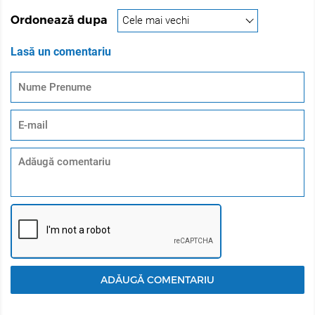
rezistenta. În plus, face parul mai străluctor. Este un
Ordonează dupa
booster profesional pentru nuanțe de violet și roșu
excelente și de lungă durată.
Lasă un comentariu
KERATIN INFUSION COMPLEX protejează și hrănește
părul în timpul aplicării vopselei. Keratina – o
componenta esențială a părului – penetreaza profund
firul de par împreună cu pigmenții. Deci, echilibrează
structura naturală a părului chiar în timpul vopsirii. Mai
mult decât atât, COMPLEXUL de KERATINĂ întărește
părul din interior și îi umple structura. Proteina
regenerează firul de păr într-un mod natural, îl face
neded și reface structura lui naturala.
Micropigmenti - o performanță mai bună de depunere a
micropigmenților de ultimă generație ce oferă parului
nuante de o intensitate profunda și strălucire.
Compozitia optima
Ceara de albine și uleiul de cocos oferă suplimentar
ADĂUGĂ COMENTARIU
cremozitate consistentei vopselei, iar amestecarea și
dozarea vopselei sunt simplificate. Cantitatea de