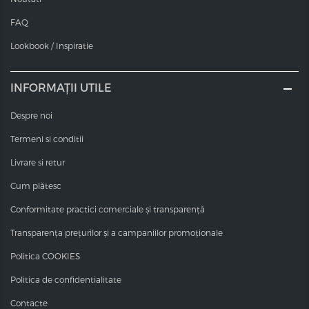
și 12 cu un raport de amestec de 1:2. Nuanțe blonde
FAQ
foarte puternice, pentru rezultate și mai exacte.
Valoarea pH-ului
Lookbook / Inspiratie
Valorile pH-ului vopselelor COT sunt între 10,0 și 11,6 - în
funcție de nuanță.
INFORMAȚII UTILE
Despre noi
Termeni si conditii
Livrare si retur
Cum plătesc
Conformitate practici comerciale și transparență
Transparența prețurilor și a campaniilor promoționale
Politica COOKIES
Politica de confidentialitate
Contacte