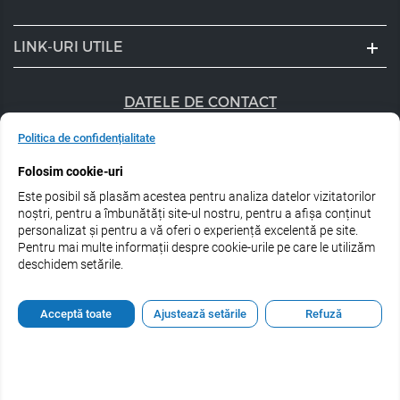
LINK-URI UTILE
DATELE DE CONTACT
+40 747 056 359
Politica de confidențialitate
Folosim cookie-uri
sales@estel.ro
Este posibil să plasăm acestea pentru analiza datelor vizitatorilor
Urmărește-ne pe rețele de socializare:
noștri, pentru a îmbunătăți site-ul nostru, pentru a afișa conținut
personalizat și pentru a vă oferi o experiență excelentă pe site.
Pentru mai multe informații despre cookie-urile pe care le utilizăm
deschidem setările.
© 2026 Estel Professional Romania
Acceptă toate
Ajustează setările
Refuză