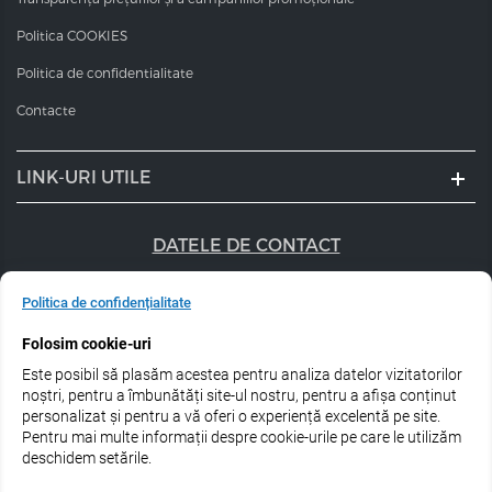
Politica COOKIES
Politica de confidentialitate
Contacte
LINK-URI UTILE
DATELE DE CONTACT
+40 747 056 359
Politica de confidențialitate
sales@estel.ro
Folosim cookie-uri
Este posibil să plasăm acestea pentru analiza datelor vizitatorilor
Urmărește-ne pe rețele de socializare:
noștri, pentru a îmbunătăți site-ul nostru, pentru a afișa conținut
personalizat și pentru a vă oferi o experiență excelentă pe site.
Pentru mai multe informații despre cookie-urile pe care le utilizăm
deschidem setările.
© 2026 Estel Professional Romania