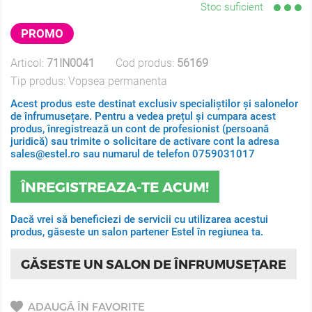
Stoc suficient
PROMO
Articol:
71IN0041
Cod produs:
56169
Tip produs:
Vopsea permanenta
Acest produs este destinat exclusiv specialiștilor și salonelor
de înfrumusețare. Pentru a vedea prețul și cumpara acest
produs, înregistrează un cont de profesionist (persoană
juridică) sau trimite o solicitare de activare cont la adresa
sales@estel.ro sau numarul de telefon 0759031017
ÎNREGISTREAZA-TE ACUM!
Dacă vrei să beneficiezi de servicii cu utilizarea acestui
produs, găseste un salon partener Estel în regiunea ta.
GĂSESTE UN SALON DE ÎNFRUMUSEȚARE
ADAUGĂ ÎN FAVORITE