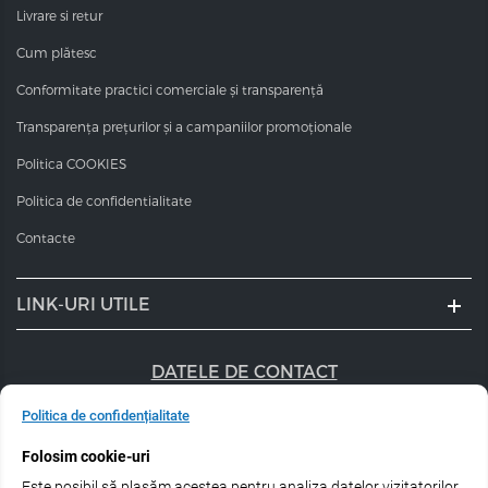
Livrare si retur
Cum plătesc
Conformitate practici comerciale și transparență
Transparența prețurilor și a campaniilor promoționale
Politica COOKIES
Politica de confidentialitate
Contacte
LINK-URI UTILE
DATELE DE CONTACT
+40 747 056 359
Politica de confidențialitate
Folosim cookie-uri
sales@estel.ro
Este posibil să plasăm acestea pentru analiza datelor vizitatorilor