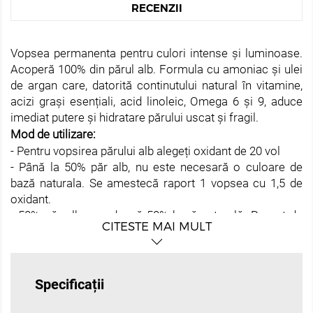
RECENZII
Vopsea permanenta pentru culori intense și luminoase.
Acoperă 100% din părul alb. Formula cu amoniac și ulei
de argan care, datorită continutului natural în vitamine,
acizi grași esențiali, acid linoleic, Omega 6 și 9, aduce
imediat putere și hidratare părului uscat și fragil.
Mod de utilizare:
- Pentru vopsirea părului alb alegeți oxidant de 20 vol
- Până la 50% păr alb, nu este necesară o culoare de
bază naturala. Se amestecă raport 1 vopsea cu 1,5 de
oxidant.
- 50% păr alb, se adaugă 50% bază naturală. Raport de
CITESTE MAI MULT
amestec 1 la 1 vopsea si oxidant. Pentru o acoperire mai
profundă a părului alb de 50%, puteți adăuga 1/2 din
vopsea cu un nivel natural mai închis
- De la + 70% păr alb, este necesară adăugarea bazei
Specificații
naturale minim 70%. Se amestecă in raport 1 la 1 oxidant
cu vopsea.