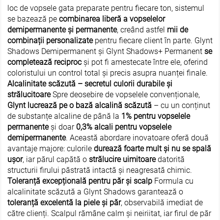
loc de vopsele gata preparate pentru fiecare ton, sistemul
se bazează pe
combinarea liberă a vopselelor
demipermanente și permanente
, creând astfel
mii de
combinații personalizate
pentru fiecare client în parte. Glynt
Shadows Demipermanent și Glynt Shadows+ Permanent
se
completează reciproc
și pot fi amestecate între ele, oferind
coloristului un control total și precis asupra nuanței finale.
Alcalinitate scăzută – secretul culorii durabile și
strălucitoare
Spre deosebire de vopselele convenționale,
Glynt lucrează pe o bază alcalină scăzută
– cu un conținut
de substanțe alcaline de până la
1% pentru vopselele
permanente
și doar
0,3% alcali pentru vopselele
demipermanente
. Această abordare inovatoare oferă două
avantaje majore: culorile
durează foarte mult și nu se spală
ușor
, iar părul capătă o
strălucire uimitoare
datorită
structurii firului păstrată intactă și neagresată chimic.
O
PROMO
Toleranță excepțională pentru păr și scalp
Formula cu
alcalinitate scăzută a Glynt Shadows garantează o
toleranță excelentă la piele și păr
, observabilă imediat de
către clienți. Scalpul rămâne calm și neiriitat, iar firul de păr