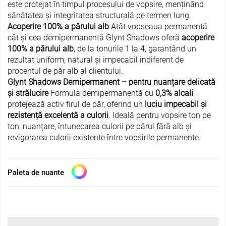
este protejat în timpul procesului de vopsire, menținând
sănătatea și integritatea structurală pe termen lung.
Acoperire 100% a părului alb
Atât vopseaua permanentă
cât și cea demipermanentă Glynt Shadows oferă
acoperire
100% a părului alb
, de la tonurile 1 la 4, garantând un
N COȘ LA 2+
-15% ÎN COȘ LA 2+
rezultat uniform, natural și impecabil indiferent de
PRIMA BLONDE
STYLING GLYNT
procentul de păr alb al clientului.
Glynt Shadows Demipermanent – pentru nuanțare delicată
 nuantatoare pentru nuante reci
Crema protectie termica pe
și strălucire
Formula demipermanentă cu
0,3% alcali
nd ESTEL PRIMA BLONDE, 300 ml
netezirea si stralucirea parului
pufos Malibu Glynt, 125 
protejează activ firul de păr, oferind un
luciu impecabil și
rezistență excelentă a culorii
. Ideală pentru vopsire ton pe
123
RON
91
RON
ton, nuanțare, întunecarea culorii pe părul fără alb și
revigorarea culorii existente între vopsirile permanente.
În stock
În stock
ADAUGĂ ÎN COȘ
ADAUGĂ ÎN COȘ
Paleta de nuante