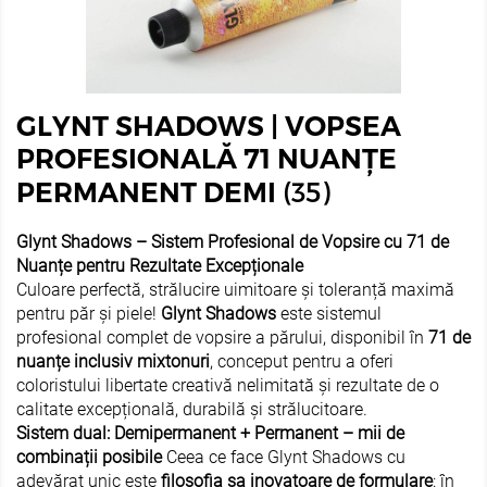
GLYNT SHADOWS | VOPSEA
PROFESIONALĂ 71 NUANȚE
(35)
PERMANENT DEMI
Glynt Shadows – Sistem Profesional de Vopsire cu 71 de
Nuanțe pentru Rezultate Excepționale
Culoare perfectă, strălucire uimitoare și toleranță maximă
pentru păr și piele!
Glynt Shadows
este sistemul
profesional complet de vopsire a părului, disponibil în
71 de
nuanțe inclusiv mixtonuri
, conceput pentru a oferi
coloristului libertate creativă nelimitată și rezultate de o
calitate excepțională, durabilă și strălucitoare.
Sistem dual: Demipermanent + Permanent – mii de
combinații posibile
Ceea ce face Glynt Shadows cu
adevărat unic este
filosofia sa inovatoare de formulare
: în