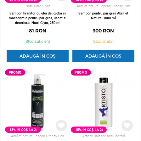
Nutri Care Glynt
Abril et nature Fepean Greasy Hair
Sampon hranitor cu ulei de jojoba si
Sampon pentru par gras Abril et
macadamia pentru par gros, uscat si
Nature, 1000 ml
deteriorat Nutri Glynt, 250 ml
81
RON
300
RON
Stoc suficient
Stoc limitat
ADAUGĂ ÎN COȘ
ADAUGĂ ÎN COȘ
PROMO
PROMO
-15% ÎN COȘ LA 2+
-15% ÎN COȘ LA 2+
Abril et nature Fepean Greasy Hair
Artisto Balance and Control