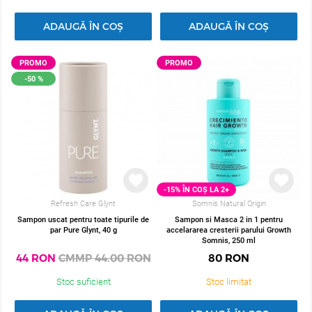
ADAUGĂ ÎN COȘ
ADAUGĂ ÎN COȘ
PROMO
PROMO
-50 %
-15% ÎN COȘ LA 2+
Refresh Care Glynt
Somnis Natural Origin
Sampon uscat pentru toate tipurile de
Sampon si Masca 2 in 1 pentru
par Pure Glynt, 40 g
accelararea cresterii parului Growth
Somnis, 250 ml
44
RON
CMMP
44.00
RON
80
RON
Stoc suficient
Stoc limitat