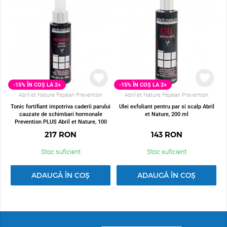
-15% ÎN COȘ LA 2+
-15% ÎN COȘ LA 2+
Abril et Nature Fepean Prevention
Abril et Nature Fepean Prevention
Tonic fortifiant impotriva caderii parului
Ulei exfoliant pentru par si scalp Abril
cauzate de schimbari hormonale
et Nature, 200 ml
Prevention PLUS Abril et Nature, 100
ml
217
RON
143
RON
Stoc suficient
Stoc suficient
ADAUGĂ ÎN COȘ
ADAUGĂ ÎN COȘ