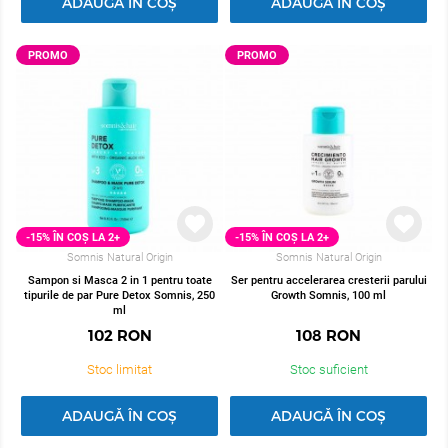
ADAUGĂ ÎN COȘ
ADAUGĂ ÎN COȘ
PROMO
PROMO
-15% ÎN COȘ LA 2+
-15% ÎN COȘ LA 2+
Somnis Natural Origin
Somnis Natural Origin
Sampon si Masca 2 in 1 pentru toate
Ser pentru accelerarea cresterii parului
tipurile de par Pure Detox Somnis, 250
Growth Somnis, 100 ml
ml
102
RON
108
RON
Stoc limitat
Stoc suficient
ADAUGĂ ÎN COȘ
ADAUGĂ ÎN COȘ