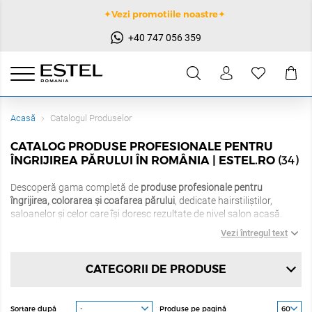
✦Vezi promotiile noastre✦
+40 747 056 359
Acasă
Catalogul Produselor
CATALOG PRODUSE PROFESIONALE PENTRU
(34)
ÎNGRIJIREA PĂRULUI ÎN ROMÂNIA | ESTEL.RO
Descoperă gama completă de
produse profesionale pentru
îngrijirea, colorarea și coafarea părului
, dedicate hairstiliștilor,
saloanelor și celor care își doresc rezultate de nivel salon acasă.
Vezi întregul text
Pe Estel.ro găsești soluții profesionale pentru fiecare etapă a
lucrului cu părul:
CATEGORII DE PRODUSE
vopsea profesională pentru rezultate precise
și culori de durată
Sortare după
Produse pe pagină