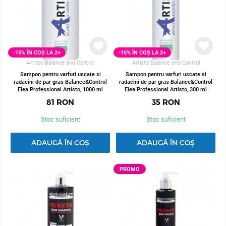
-15% ÎN COȘ LA 2+
-15% ÎN COȘ LA 2+
Artisto Balance and Control
Artisto Balance and Control
Sampon pentru varfuri uscate si
Sampon pentru varfuri uscate si
radacini de par gras Balance&Control
radacini de par gras Balance&Control
Elea Professional Artisto, 1000 ml
Elea Professional Artisto, 300 ml
81
RON
35
RON
Stoc suficient
Stoc suficient
ADAUGĂ ÎN COȘ
ADAUGĂ ÎN COȘ
PROMO