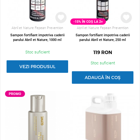
-15% ÎN COȘ LA 2+
Abril et Nature Fepean Prevention
Abril et Nature Fepean Prevention
Sampon fortifiant impotriva caderii
Sampon fortifiant impotriva caderii
parului Abril et Nature, 1000 ml
parului Abril et Nature, 250 ml
O
PROMO
119
RON
Stoc suficient
Stoc suficient
VEZI PRODUSUL
ADAUGĂ ÎN COȘ
PROMO
N COȘ LA 2+
-15% ÎN COȘ LA 2+
PRIMA BLONDE
STYLING GLYNT
 nuantatoare pentru nuante reci
Crema protectie termica pe
nd ESTEL PRIMA BLONDE, 300 ml
netezirea si stralucirea parului