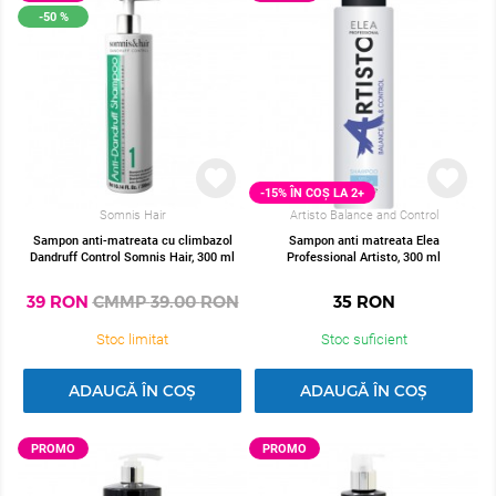
-50 %
Da, Estel.ro oferă prețuri și pachete dedicate hairstiliștilor și
saloanelor.
Completează formularul
si noi iți vom transmite preturile
si ofertele speciale pentru coafeze si profesionistii din domeniul
beauty
https://www.estel.ro/ro/inregistrare-hair-stilist-sau-salon-partener-
estel-romania
-15% ÎN COȘ LA 2+
Somnis Hair
Artisto Balance and Control
Sampon anti-matreata cu climbazol
Sampon anti matreata Elea
Dandruff Control Somnis Hair, 300 ml
Professional Artisto, 300 ml
39
RON
CMMP
39.00
RON
35
RON
Stoc limitat
Stoc suficient
ADAUGĂ ÎN COȘ
ADAUGĂ ÎN COȘ
PROMO
PROMO