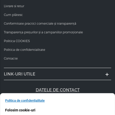
Fixare sigură fără rigiditate sau reziduuri
Livrare si retur
Styling de salon, gata pentru întreaga zi
Cum plătesc
Conformitate practici comerciale și transparență
Transparența prețurilor și a campaniilor promoționale
Specificații produs
Politica COOKIES
Tip produs: spumă profesională pentru păr
Politica de confidentialitate
Tip păr: toate tipurile
Contacte
Beneficiu principal: fixare puternică + volum +
LINK-URI UTILE
protecție
Volum: 300 ml
DATELE DE CONTACT
Brand: ESTEL Professional
+40 747 056 359
Politica de confidențialitate
Gama: Airex
Folosim cookie-uri
sales@estel.ro