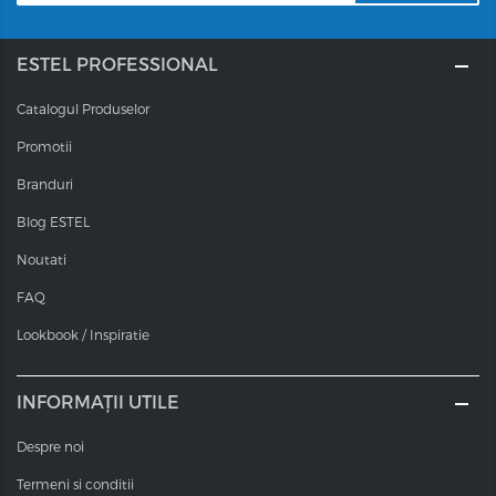
Pentru
volum
, aplicați spuma la rădăcini pe părul
umed și curat
ESTEL PROFESSIONAL
Pentru
fixarea buclelor sau modelarea coafurii
,
Catalogul Produselor
distribuiți uniform pe întreaga lungime
Promotii
Uscați părul cu feonul și aranjați coafura dorită
Branduri
Poate fi utilizată zilnic, se îndepărtează ușor la
Blog ESTEL
pieptănare
Noutati
FAQ
Lookbook / Inspiratie
Rezultate vizibile
INFORMAȚII UTILE
Coafură voluminoasă și aerată, cu bucle definite
Despre noi
Păr moale, strălucitor și protejat
Termeni si conditii