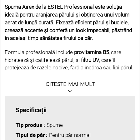
Spuma Airex de la ESTEL Professional este soluția
ideală pentru aranjarea părului și obținerea unui volum
aerat de lungă durată. Fixează eficient părul și buclele,
creează accente și conferă un look impecabil, păstrând
în același timp sănătatea firului de păr.
Formula profesională include
provitamina B5
, care
hidratează și catifelează părul, și
filtru UV
, care îl
protejează de razele nocive, fără a încărca sau lipi părul.
CITESTE MAI MULT
Beneficii principale
Fixare puternică și de lungă durată
pentru toate
Specificații
tipurile de păr
Tip produs :
Spume
Volum aerat și bucle definite
, fără rigiditate
Tipul de păr :
Pentru păr normal