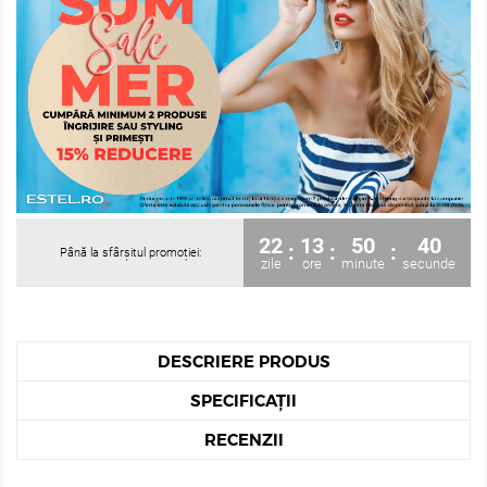
22
13
50
40
:
:
:
Până la sfârșitul promoției:
zile
ore
minute
secunde
DESCRIERE PRODUS
SPECIFICAȚII
RECENZII