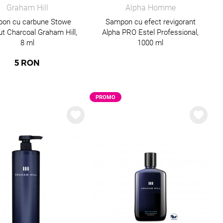
Graham Hill
Alpha Homme
on cu carbune Stowe
Sampon cu efect revigorant
t Charcoal Graham Hill,
Alpha PRO Estel Professional,
8 ml
1000 ml
5
RON
PROMO