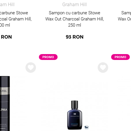
am Hill
Graham Hill
carbune Stowe
Sampon cu carbune Stowe
Samp
oal Graham Hill,
Wax Out Charcoal Graham Hill,
Wax Ou
00 ml
250 ml
RON
93
RON
PROMO
PROMO