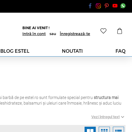
BINE AI VENIT !
Intră în cont
sau
Înregistrează-te
BLOG ESTEL
NOUTATI
FAQ
și barbă de pe estel.ro sunt formulate special pentru
structura mai
hidrateze, balsamuri și uleiuri care înmoaie, hrănesc și aduc luciu
Vezi întregul text
rebele,
balsamuri de barbă
pentru fixare ușoară și nutriție,
creme
zilnică acasă
, cât și ca
produse de salon recomandate de barberi și