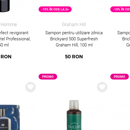
-15% ÎN COȘ LA 2+
-15% ÎN CO
a Homme
Graham Hill
fect revigorant
Sampon pentru utilizare zilnica
Sampon
el Professional,
Brickyard 500 Superfresh
Bri
50 ml
Graham Hill, 100 ml
G
RON
50
RON
PROMO
PROMO