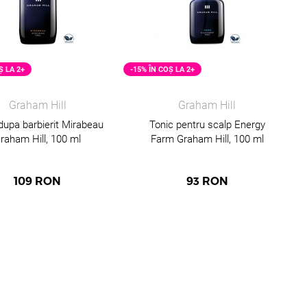
Ș LA 2+
-15% ÎN COȘ LA 2+
Graham Hill
Graham Hill
dupa barbierit Mirabeau
Tonic pentru scalp Energy
raham Hill, 100 ml
Farm Graham Hill, 100 ml
109
RON
93
RON