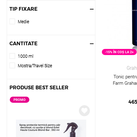
100% Vegan
TIP FIXARE
Fixare
Medie
Texturare
Efect mat
CANTITATE
-15% ÎN COȘ LA 2+
1000 ml
Mostra/Travel Size
Grah
Tonic pentr
Farm Graham
PRODUSE BEST SELLER
PROMO
PROMO
46