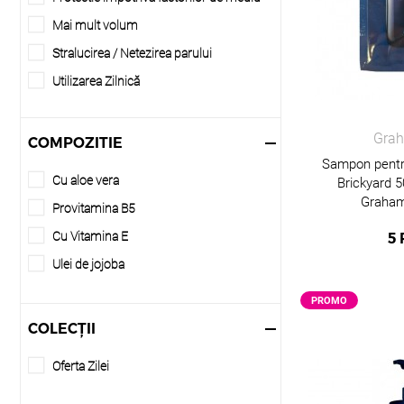
Mai mult volum
Stralucirea / Netezirea parului
Utilizarea Zilnică
Anti-matreata
Cresterea parului
Grah
COMPOZITIE
Sampon pentru 
Anti-cadere
Cu aloe vera
Brickyard 
Ingrijire speciala scalp
Graham 
Provitamina B5
Scalp sensibil
Cu Vitamina E
5
Calmare scalp problematic
Ulei de jojoba
Pieptanare usoara
PROMO
Nuantarea parului acasa
COLECȚII
Fortifiere
Detox
Oferta Zilei
Anti-frizz