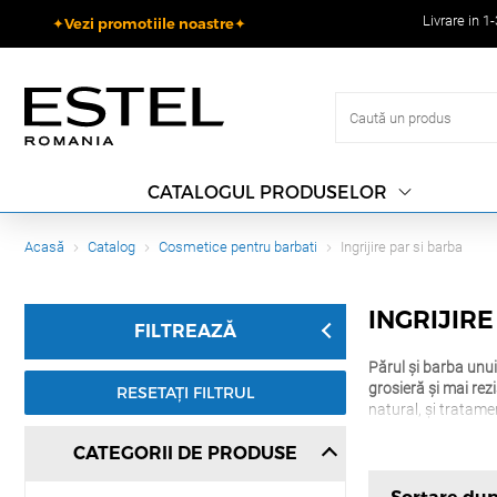
Livrare in 1
✦Vezi promotiile noastre✦
CATALOGUL PRODUSELOR
Acasă
Catalog
Cosmetice pentru barbati
Ingrijire par si barba
INGRIJIRE
FILTREAZĂ
Părul și barba unui 
grosieră și mai rez
RESETAȚI FILTRUL
natural, și tratam
CATEGORII DE PRODUSE
Găsești
șampoane 
hidratante pentru 
frizeri profesioniști