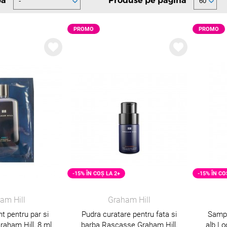
pă
Produse pe pagină
PROMO
PROMO
-15% ÎN COȘ LA 2+
-15% ÎN CO
am Hill
Graham Hill
nt pentru par si
Pudra curatare pentru fata si
Sampo
raham Hill, 8 ml
barba Rascasse Graham Hill,
alb Lo