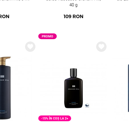
40 g
RON
109
RON
PROMO
-15% ÎN COȘ LA 2+