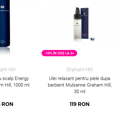
-15% ÎN COȘ LA 2+
am Hill
Graham Hill
u scalp Energy
Ulei relaxant pentru piele dupa
 Hill, 1000 ml
barbierit Mulsanne Graham Hill,
30 ml
PROMO
5
RON
119
RON