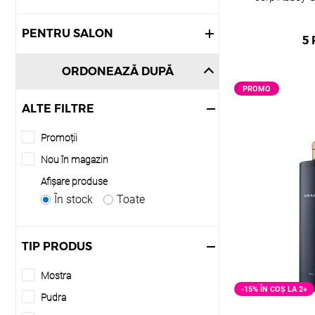
PENTRU SALON
5
ORDONEAZĂ DUPĂ
PROMO
ALTE FILTRE
Promoții
Nou în magazin
Afişare produse
În stock
Toate
TIP PRODUS
Mostra
-15% ÎN COȘ LA 2+
Pudra