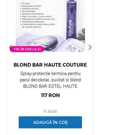
-15% ÎN COȘ LA 2+
-15% ÎN COȘ LA 2+
BLOND BAR HAUTE COUTURE
PRIMA
Spray-protectie termica pentru
Masca nuantatoa
parul decolorat, suvitat si blond
reci de blon
BLOND BAR ESTEL HAUTE
BLONDE
COUTURE, 350 ml
117
RON
123
În stock
În 
ADAUGĂ ÎN COȘ
ADAUGĂ