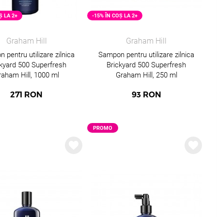
Ș LA 2+
-15% ÎN COȘ LA 2+
Graham Hill
Graham Hill
 pentru utilizare zilnica
Sampon pentru utilizare zilnica
ckyard 500 Superfresh
Brickyard 500 Superfresh
raham Hill, 1000 ml
Graham Hill, 250 ml
271
RON
93
RON
PROMO