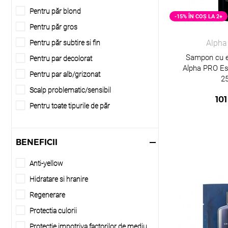
Pentru păr blond
-15% ÎN COȘ LA 2+
Pentru păr gros
Alph
Pentru păr subtire si fin
Sampon cu e
Pentru par decolorat
Alpha PRO Est
Pentru par alb/grizonat
2
Scalp problematic/sensibil
101
Pentru toate tipurile de păr
BENEFICII
Anti-yellow
Hidratare si hranire
Regenerare
Protectia culorii
Protectie impotriva factorilor de mediu