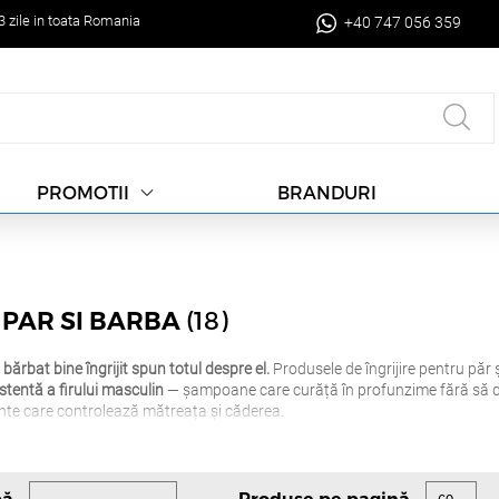
-3 zile in toata Romania
+40 747 056 359
BRANDURI
PROMOTII
(18)
 PAR SI BARBA
bărbat bine îngrijit spun totul despre el.
Produsele de îngrijire pentru păr 
istentă a firului masculin
— șampoane care curăță în profunzime fără să des
ente care controlează mătreața și căderea.
pentru păr și barbă
,
uleiuri de barbă
pentru hidratare și domolirea firelor 
față
după ras și
seturi complete de grooming
— ideale atât pentru
rutina 
. Branduri:
Graham Hill
,
Estel Professional
.