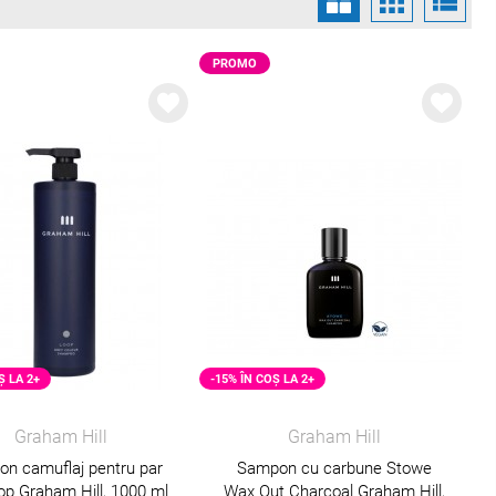
PROMO
Ș LA 2+
-15% ÎN COȘ LA 2+
Graham Hill
Graham Hill
n camuflaj pentru par
Sampon cu carbune Stowe
op Graham Hill, 1000 ml
Wax Out Charcoal Graham Hill,