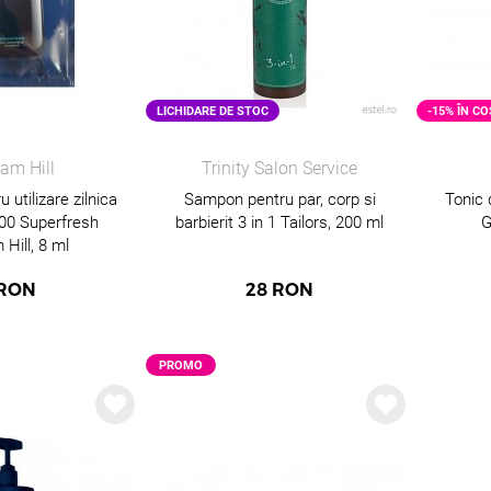
LICHIDARE DE STOC
-15% ÎN CO
am Hill
Trinity Salon Service
utilizare zilnica
Sampon pentru par, corp si
Tonic 
500 Superfresh
barbierit 3 in 1 Tailors, 200 ml
G
Hill, 8 ml
RON
28
RON
PROMO