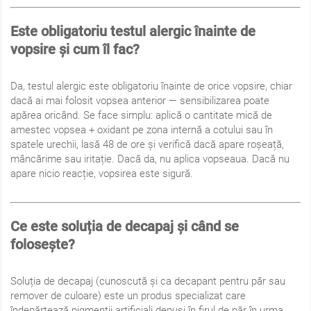
Este obligatoriu testul alergic înainte de
vopsire și cum îl fac?
Da, testul alergic este obligatoriu înainte de orice vopsire, chiar
dacă ai mai folosit vopsea anterior — sensibilizarea poate
apărea oricând. Se face simplu: aplică o cantitate mică de
amestec vopsea + oxidant pe zona internă a cotului sau în
spatele urechii, lasă 48 de ore și verifică dacă apare roșeață,
mâncărime sau iritație. Dacă da, nu aplica vopseaua. Dacă nu
apare nicio reacție, vopsirea este sigură.
Ce este soluția de decapaj și când se
folosește?
Soluția de decapaj (cunoscută și ca decapant pentru păr sau
remover de culoare) este un produs specializat care
îndepărtează pigmenții artificiali depuși în firul de păr în urma