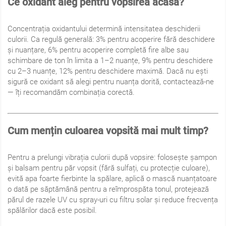
Ce oxidant aleg pentru vopsirea acasă?
Concentrația oxidantului determină intensitatea deschiderii
culorii. Ca regulă generală: 3% pentru acoperire fără deschidere
și nuanțare, 6% pentru acoperire completă fire albe sau
schimbare de ton în limita a 1–2 nuanțe, 9% pentru deschidere
cu 2–3 nuanțe, 12% pentru deschidere maximă. Dacă nu ești
sigură ce oxidant să alegi pentru nuanța dorită, contactează-ne
— îți recomandăm combinația corectă.
Cum mențin culoarea vopsită mai mult timp?
Pentru a prelungi vibrația culorii după vopsire: folosește șampon
și balsam pentru păr vopsit (fără sulfați, cu protecție culoare),
evită apa foarte fierbinte la spălare, aplică o mască nuanțatoare
o dată pe săptămână pentru a reîmprospăta tonul, protejează
părul de razele UV cu spray-uri cu filtru solar și reduce frecvența
spălărilor dacă este posibil.