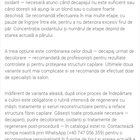
oxidant — necesară atunci când decapajul nu este suficient sau
când dorești să ajungi la un blond sau o culoare foarte
deschisă. Se recomandă efectuarea în mai multe etape, cu
pauze de îngrijire între ele, pentru a nu deteriora excesiv firul de
păr. Concentrația oxidantului și numărul de etape depind de
starea actuală a părului.
A treia opțiune este combinarea celor două — decapaj urmat de
decolorare — recomandată de profesioniști pentru rezultate
controlate și pentru protejarea structurii capilare. Ultimele doua
variante sunt mai complicate si se recomanda de efectuat doar
de specialiști la salon.
Indiferent de varianta aleasă, după orice proces de îndepărtare
a culorii este obligatorie o rutină intensivă de regenerare cu
măști, tratamente și seruri reconstructoare pentru a reface
structura fibrei capilare. Găsești toate produsele necesare —
decapanți, pudre decolorante, oxidanți și tratamente de
regenerare post-procedură — în catalogul estel.ro. Contactează
echipa noastră prin WhatsApp (+40 747 056 359) pentru o
recomandare personalizată în funcție de tipul și starea actuală a