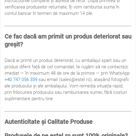
instrucțiunile complete și adresa de retur. După primirea și
verificarea produselor returnate, îți vom rambursa suma în
contul bancar în termen de maximum 14 zile.
Ce fac dacă am primit un produs deteriorat sau
greșit?
Dacă ai primit un produs deteriorat, cu ambalajul spart sau un
produs diferit față de cel comandat, te rugăm să ne contactezi
imediat — în maximum 48 de ore de la primire — prin WhatsApp
+40 747 056 359
sau email (sales@estel.ro), atașând fotografii
ale produsului și ale ambalajului. Vom remedia situația rapid,
prin înlocuirea produsului sau rambursarea sumei, fără costuri
suplimentare pentru tine.
Autenticitate și Calitate Produse
Produsele de pe estel.ro sunt 100% originale?