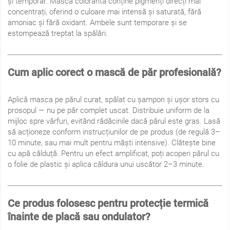
și temporar. Masca colorantă conține pigmenți direcți mai
concentrați, oferind o culoare mai intensă și saturată, fără
amoniac și fără oxidant. Ambele sunt temporare și se
estompează treptat la spălări.
Cum aplic corect o mască de păr profesională?
Aplică masca pe părul curat, spălat cu șampon și ușor stors cu
prosopul — nu pe păr complet uscat. Distribuie uniform de la
mijloc spre vârfuri, evitând rădăcinile dacă părul este gras. Lasă
să acționeze conform instrucțiunilor de pe produs (de regulă 3–
10 minute, sau mai mult pentru măști intensive). Clătește bine
cu apă călduță. Pentru un efect amplificat, poți acoperi părul cu
o folie de plastic și aplica căldura unui uscător 2–3 minute.
Ce produs folosesc pentru protecție termică
înainte de placă sau ondulator?