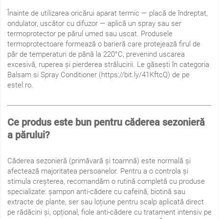
Înainte de utilizarea oricărui aparat termic — placă de îndreptat,
ondulator, uscător cu difuzor — aplică un spray sau ser
termoprotector pe părul umed sau uscat. Produsele
termoprotectoare formează o barieră care protejează firul de
păr de temperaturi de până la 220°C, prevenind uscarea
excesivă, ruperea și pierderea strălucirii. Le găsești în categoria
Balsam si Spray Conditioner (https://bit.ly/41KftcQ) de pe
estel.ro.
Ce produs este bun pentru căderea sezonieră
a părului?
Căderea sezonieră (primăvară și toamnă) este normală și
afectează majoritatea persoanelor. Pentru a o controla și
stimula creșterea, recomandăm o rutină completă cu produse
specializate: șampon anti-cădere cu cafeină, biotină sau
extracte de plante, ser sau loțiune pentru scalp aplicată direct
pe rădăcini și, opțional, fiole anti-cădere cu tratament intensiv pe