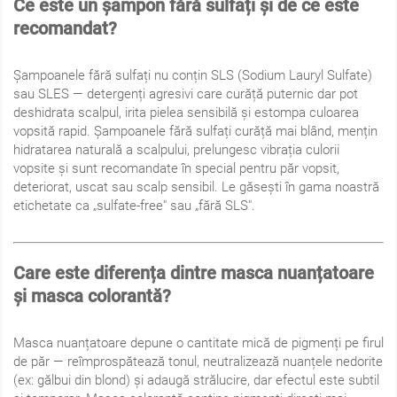
Ce este un șampon fără sulfați și de ce este
recomandat?
Șampoanele fără sulfați nu conțin SLS (Sodium Lauryl Sulfate)
sau SLES — detergenți agresivi care curăță puternic dar pot
deshidrata scalpul, irita pielea sensibilă și estompa culoarea
vopsită rapid. Șampoanele fără sulfați curăță mai blând, mențin
hidratarea naturală a scalpului, prelungesc vibrația culorii
vopsite și sunt recomandate în special pentru păr vopsit,
deteriorat, uscat sau scalp sensibil. Le găsești în gama noastră
etichetate ca „sulfate-free" sau „fără SLS".
Care este diferența dintre masca nuanțatoare
și masca colorantă?
Masca nuanțatoare depune o cantitate mică de pigmenți pe firul
de păr — reîmprospătează tonul, neutralizează nuanțele nedorite
(ex: gălbui din blond) și adaugă strălucire, dar efectul este subtil