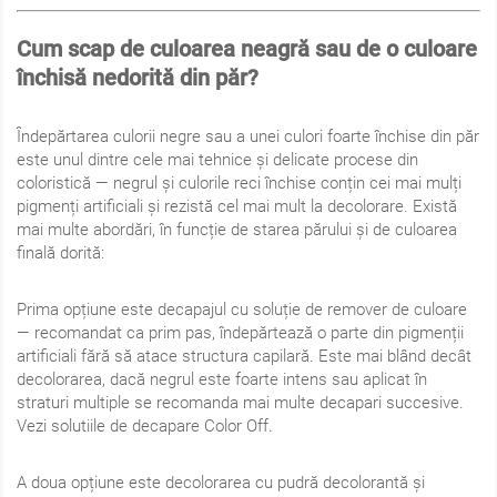
Cum scap de culoarea neagră sau de o culoare
închisă nedorită din păr?
Îndepărtarea culorii negre sau a unei culori foarte închise din păr
este unul dintre cele mai tehnice și delicate procese din
coloristică — negrul și culorile reci închise conțin cei mai mulți
pigmenți artificiali și rezistă cel mai mult la decolorare. Există
mai multe abordări, în funcție de starea părului și de culoarea
finală dorită:
Prima opțiune este decapajul cu soluție de remover de culoare
— recomandat ca prim pas, îndepărtează o parte din pigmenții
artificiali fără să atace structura capilară. Este mai blând decât
decolorarea, dacă negrul este foarte intens sau aplicat în
straturi multiple se recomanda mai multe decapari succesive.
Vezi solutiile de decapare Color Off.
A doua opțiune este decolorarea cu pudră decolorantă și