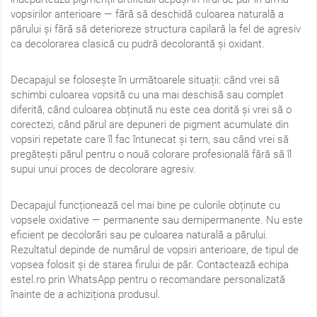
vopsirilor anterioare — fără să deschidă culoarea naturală a
părului și fără să deterioreze structura capilară la fel de agresiv
ca decolorarea clasică cu pudră decolorantă și oxidant.
Decapajul se folosește în următoarele situații: când vrei să
schimbi culoarea vopsită cu una mai deschisă sau complet
diferită, când culoarea obținută nu este cea dorită și vrei să o
corectezi, când părul are depuneri de pigment acumulate din
vopsiri repetate care îl fac întunecat și tern, sau când vrei să
pregătești părul pentru o nouă colorare profesională fără să îl
supui unui proces de decolorare agresiv.
Decapajul funcționează cel mai bine pe culorile obținute cu
vopsele oxidative — permanente sau demipermanente. Nu este
eficient pe decolorări sau pe culoarea naturală a părului.
Rezultatul depinde de numărul de vopsiri anterioare, de tipul de
vopsea folosit și de starea firului de păr. Contactează echipa
estel.ro prin WhatsApp pentru o recomandare personalizată
înainte de a achiziționa produsul.