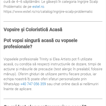
cură de 4–6 săptămâni. Le găsești în categoria Îngrijire Scalp
Problematic de pe
estel.ro
.
https://www.estel.ro/ro/catalog/ingrijire-scalp-problematic
Vopsire și Coloristică Acasă
Pot vopsi singură acasă cu vopsele
profesionale?
Vopselele profesionale Trinity si Elea Artisto pot fi utilizate
acasă, cu condiția să respecți instrucțiunile de dozare, timpii de
acțiune și măsurile de precauție (test alergic în prealabil, folosire
mănuși). Oferim ghiduri de utilizare pentru fiecare produs, iar
echipa noastră îți poate oferi sfaturi personalizate prin
WhatsApp
+40 747 056 359
sau chat online dacă ai nelămuriri
înainte de aplicare.