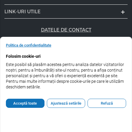
LINK-URI UTILE
DATELE DE CONTACT
+40 747 056 359
Politica de confidențialitate
sales@estel.ro
Folosim cookie-uri
Este posibil să plasăm acestea pentru analiza datelor vizitatorilor
Urmărește-ne pe rețele de socializare:
noștri, pentru a îmbunătăți site-ul nostru, pentru a afișa conținut
personalizat și pentru a vă oferi o experiență excelentă pe site.
Pentru mai multe informații despre cookie-urile pe care le utilizăm
deschidem setările.
© 2026 Estel Professional Romania
Acceptă toate
Ajustează setările
Refuză