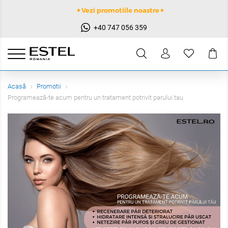
✦Vezi promotiile noastre✦
+40 747 056 359
Acasă
Promotii
Programează-te acum pentru un tratament potrivit parului tau