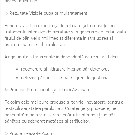
necesităților tale.
✨ Rezultate Vizibile dupa primul tratament!
Beneficiază de o experiență de relaxare și frumusețe, cu
tratamente intensive de hidratare si regenerare ce redau viața
firului de păr. Vei simți imediat diferența în strălucirea și
aspectul sănătos al părului tău.
Alege unul din tratamente în dependență de rezultatul dorit
regenerare si hidratare intensa păr deteriorat
netezire păr pufos, uscat și greu de gestionat
✨ Produse Profesionale și Tehnici Avansate
Folosim cele mai bune produse și tehnici inovatoare pentru a
restabili sănătatea părului tău. Cu atenție și pricepere, ne
concentrăm pe revitalizarea fiecărui fir, oferindu-ți un păr
sănătos cu adevărat mătăsos și strălucitor.
✨ Programează-te Acum!