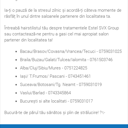
Ia-ți o pauză de la stresul zilnic și acordă-ți câteva momente de
răsfăț în unul dintre saloanele partenere din localitatea ta.
Întreabă hairstilistul tău despre tratamentele Estel SVX Group
sau contactează-ne pentru a gasi cel mai apropiat salon
partener din localitatea ta!
Bacau/Brasov/Covasna/Vrancea/Tecuci - 0759031025
Braila/Buzau/Galati/Tulcea/Ialomita - 0761503746
Alba/Cluj/Sibiu/Mures - 0751224825
Iași/ T.Frumos/ Pascani - 0743451461
Suceava/Botosani/Tg. Neamt - 0759031019
Vaslui/Barlad - 0743345864
București si alte localitati - 0759031017
Bucură-te de părul tău sănătos și plin de strălucire! ?✨