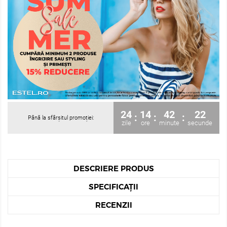
24
14
42
20
:
:
:
Până la sfârșitul promoției:
zile
ore
minute
secunde
DESCRIERE PRODUS
SPECIFICAȚII
RECENZII