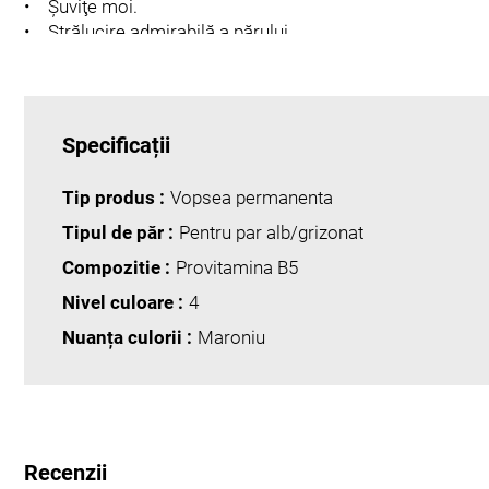
• Şuviţe moi.
• Strălucire admirabilă a părului.
Specificații
Tip produs :
Vopsea permanenta
Tipul de păr :
Pentru par alb/grizonat
Compozitie :
Provitamina B5
Nivel culoare :
4
Nuanța culorii :
Maroniu
Recenzii