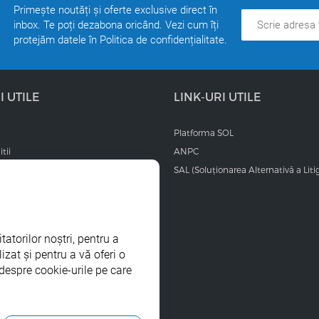
Primește noutăți și oferte exclusive direct în
inbox. Te poți dezabona oricând. Vezi cum îți
protejăm datele în Politica de confidențialitate.
I UTILE
LINK-URI UTILE
Platforma SOL
tii
ANPC
SAL (Soluționarea Alternativă a Litig
actici comerciale și transparență
țurilor și a campaniilor
atorilor noștri, pentru a
izat și pentru a vă oferi o
ES
despre cookie-urile pe care
identialitate