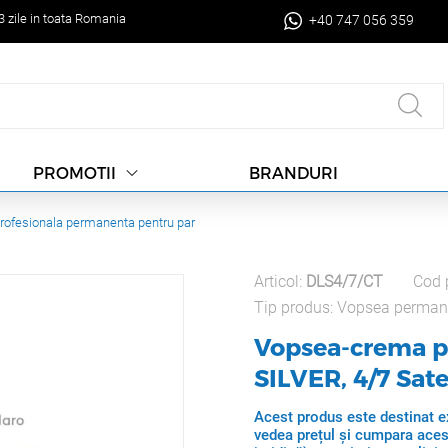
-3 zile in toata Romania
+40 747 056 359
BRANDURI
PROMOTII
rofesionala permanenta pentru par
Articol:
DLS4/7/CT
Cod 
Tip produs:
Vopsea perman
Vopsea-crema p
SILVER, 4/7 Sat
Acest produs este destinat ex
vedea prețul și cumpara aces