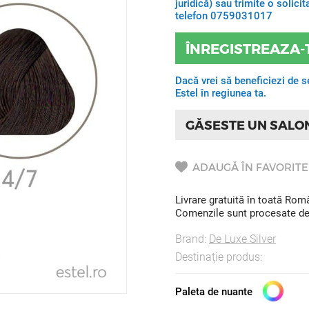
juridică) sau trimite o solic
telefon 0759031017
ÎNREGISTREAZA-
Dacă vrei să beneficiezi de s
Estel în regiunea ta.
GĂSESTE UN SALO
ADAUGĂ ÎN FAVORITE
Livrare gratuită în toată Ro
Comenzile sunt procesate de l
Brand:
De Luxe Silver
Destinație produs:
Paleta de nuante