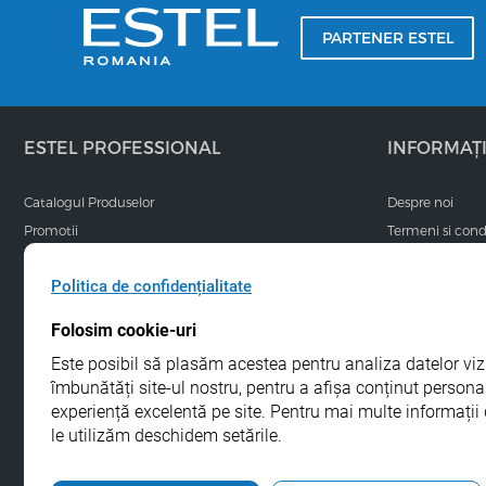
PARTENER ESTEL
ESTEL PROFESSIONAL
INFORMAȚI
Catalogul Produselor
Despre noi
Promotii
Termeni si condi
Branduri
Livrare si retur
Politica de confidențialitate
Blog ESTEL
Cum plătesc
Noutati
Conformitate pr
Folosim cookie-uri
FAQ
Transparența pre
Este posibil să plasăm acestea pentru analiza datelor vizit
promoționale
Lookbook / Inspiratie
îmbunătăți site-ul nostru, pentru a afișa conținut personal
Politica COOKI
experiență excelentă pe site. Pentru mai multe informații 
Politica de conf
le utilizăm deschidem setările.
Contacte