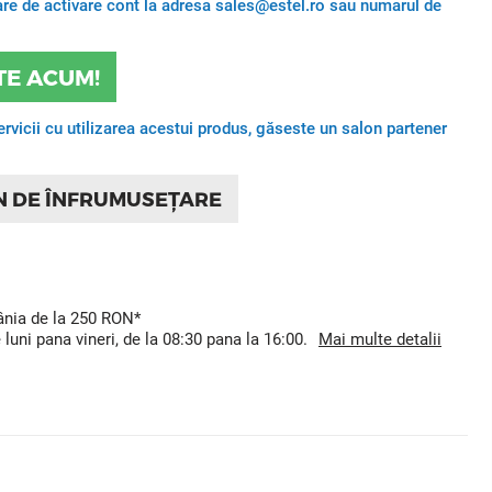
itare de activare cont la adresa sales@estel.ro sau numarul de
TE ACUM!
ervicii cu utilizarea acestui produs, găseste un salon partener
N DE ÎNFRUMUSEȚARE
mânia de la 250 RON*
uni pana vineri, de la 08:30 pana la 16:00.
Mai multe detalii