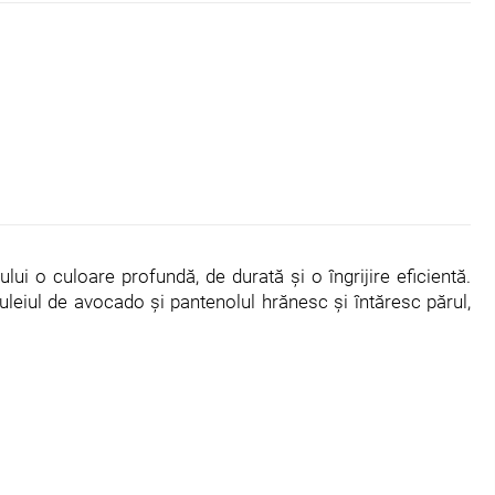
ui o culoare profundă, de durată şi o îngrijire eficientă.
uleiul de avocado şi pantenolul hrănesc şi întăresc părul,