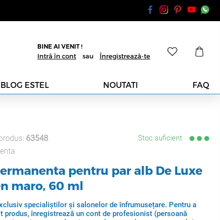
BINE AI VENIT !
Intră în cont
sau
Înregistrează-te
BLOG ESTEL
NOUTATI
FAQ
produs:
63548
Stoc suficient
enta
ermanenta pentru par alb De Luxe
en maro, 60 ml
clusiv specialiștilor și salonelor de înfrumusețare. Pentru a
t produs, înregistrează un cont de profesionist (persoană