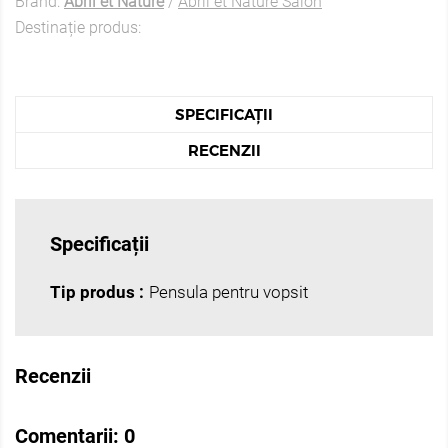
Brand:
Abril et Nature
/
Abril et Nature Salon
Destinație produs:
SPECIFICAȚII
RECENZII
Specificații
Tip produs :
Pensula pentru vopsit
Recenzii
Comentarii:
0