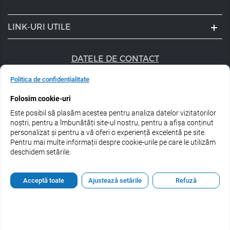
LINK-URI UTILE
DATELE DE CONTACT
+40 747 056 359
Politica de confidențialitate
Folosim cookie-uri
sales@estel.ro
Este posibil să plasăm acestea pentru analiza datelor vizitatorilor
Urmărește-ne pe rețele de socializare:
noștri, pentru a îmbunătăți site-ul nostru, pentru a afișa conținut
personalizat și pentru a vă oferi o experiență excelentă pe site.
Pentru mai multe informații despre cookie-urile pe care le utilizăm
deschidem setările.
© 2026 Estel Professional Romania
Acceptă toate
Ajustează setările
Refuză