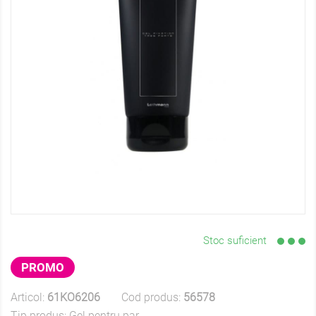
Stoc suficient
PROMO
Articol:
61KO6206
Cod produs:
56578
Tip produs:
Gel pentru par