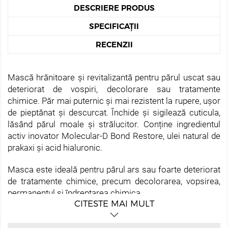
DESCRIERE PRODUS
SPECIFICAȚII
RECENZII
Mască hrănitoare și revitalizantă pentru părul uscat sau
deteriorat de vospiri, decolorare sau tratamente
chimice. Păr mai puternic și mai rezistent la rupere, ușor
de pieptănat și descurcat. Închide și sigilează cuticula,
lăsând părul moale și strălucitor. Conține ingredientul
activ inovator Molecular-D Bond Restore, ulei natural de
prakaxi și acid hialuronic.
Masca este ideală pentru părul ars sau foarte deteriorat
de tratamente chimice, precum decolorarea, vopsirea,
permanentul și îndreptarea chimica.
CITESTE MAI MULT
Ideală pentru părul greu de pieptănat, care se rupe ușor,
indicând o pierdere a structurii interne și deteriorarea
legaturilor de keratină.