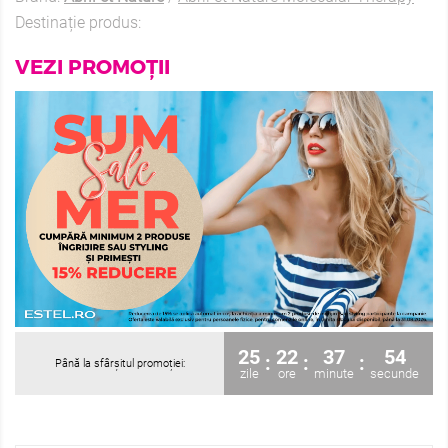
Destinație produs:
VEZI PROMOȚII
25
22
37
52
:
:
:
Până la sfârșitul promoției:
zile
ore
minute
secunde