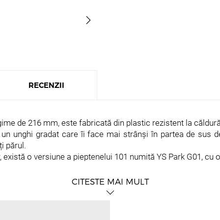
RECENZII
me de 216 mm, este fabricată din plastic rezistent la căldură,i
u un unghi gradat care îi face mai strânși în partea de sus 
i părul.
 există o versiune a pieptenelui 101 numită YS Park G01, cu o 
CITESTE MAI MULT