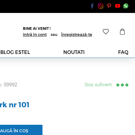
BINE AI VENIT !
Intră în cont
sau
Înregistrează-te
BLOG ESTEL
NOUTATI
FAQ
s:
59992
Stoc suficient
rk nr 101
AUGĂ ÎN COȘ