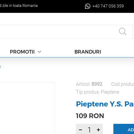
-3 zile in toata Romania
+40 747 056 359
BRANDURI
PROMOTII
e
Articol:
8992
Cod produ
Tip produs:
Pieptene
Pieptene Y.S. Pa
109
RON
AD