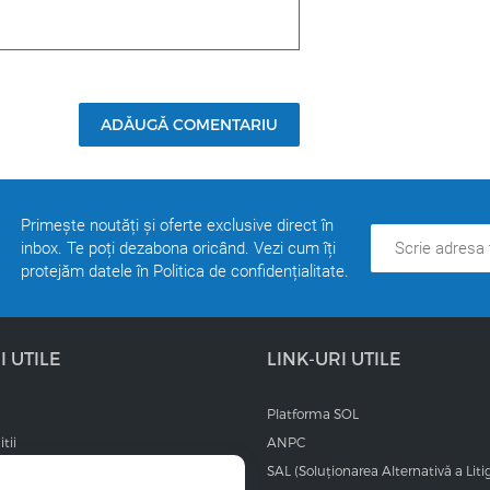
ADĂUGĂ COMENTARIU
Primește noutăți și oferte exclusive direct în
inbox. Te poți dezabona oricând. Vezi cum îți
protejăm datele în Politica de confidențialitate.
I UTILE
LINK-URI UTILE
Platforma SOL
tii
ANPC
SAL (Soluționarea Alternativă a Litig