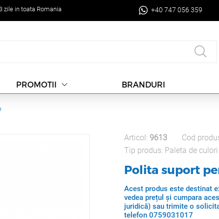
-3 zile in toata Romania
+40 747 056 359
BRANDURI
PROMOTII
e
Articol:
9613
Cod produ
Tip produs:
Paleta de culori
Polita suport p
Acest produs este destinat ex
vedea prețul și cumpara aces
juridică) sau trimite o solic
telefon 0759031017