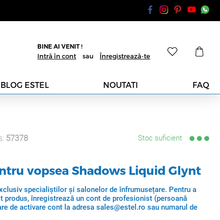
BINE AI VENIT !
Intră în cont
sau
Înregistrează-te
BLOG ESTEL
NOUTATI
FAQ
s:
57378
Stoc suficient
entru vopsea Shadows Liquid Glynt
clusiv specialiștilor și salonelor de înfrumusețare. Pentru a
t produs, înregistrează un cont de profesionist (persoană
itare de activare cont la adresa sales@estel.ro sau numarul de