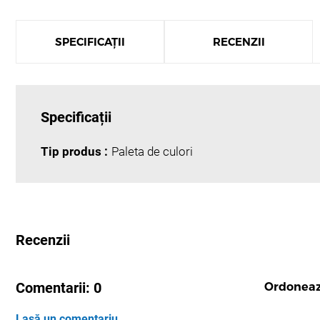
SPECIFICAȚII
RECENZII
Specificații
Tip produs :
Paleta de culori
Recenzii
Comentarii:
0
Ordonea
Lasă un comentariu