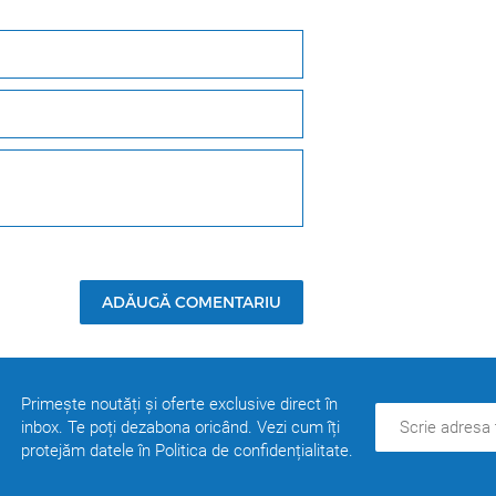
ADĂUGĂ COMENTARIU
Primește noutăți și oferte exclusive direct în
inbox. Te poți dezabona oricând. Vezi cum îți
protejăm datele în Politica de confidențialitate.