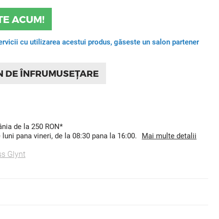
TE ACUM!
ervicii cu utilizarea acestui produs, găseste un salon partener
N DE ÎNFRUMUSEȚARE
mânia de la 250 RON*
uni pana vineri, de la 08:30 pana la 16:00.
Mai multe detalii
s Glynt