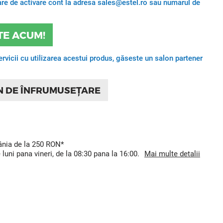
itare de activare cont la adresa sales@estel.ro sau numarul de
TE ACUM!
ervicii cu utilizarea acestui produs, găseste un salon partener
N DE ÎNFRUMUSEȚARE
mânia de la 250 RON*
uni pana vineri, de la 08:30 pana la 16:00.
Mai multe detalii