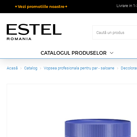
Livrare in 1
✦Vezi promotiile noastre✦
CATALOGUL PRODUSELOR
Acasă
Catalog
Vopsea profesionala pentru par - saloane
Decolora