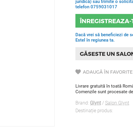
juridică) sau trimite o solic
telefon 0759031017
ÎNREGISTREAZA-
Dacă vrei să beneficiezi de s
Estel în regiunea ta.
GĂSESTE UN SALO
ADAUGĂ ÎN FAVORITE
Livrare gratuită în toată Ro
Comenzile sunt procesate de l
Brand:
Glynt
/
Salon Glynt
Destinație produs: