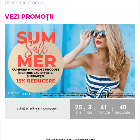
Destinație produs:
VEZI PROMOȚII
25
3
41
38
:
:
:
Până la sfârșitul promoției:
zile
ore
minute
secunde