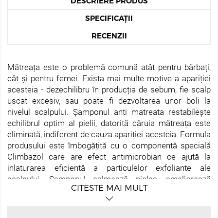
DESCRIERE PRODUS
SPECIFICAȚII
RECENZII
Mătreața este o problemă comună atât pentru bărbați,
cât și pentru femei. Exista mai multe motive a apariției
acesteia - dezechilibru în producția de sebum, fie scalp
uscat excesiv, sau poate fi dezvoltarea unor boli la
nivelul scalpului. Șamponul anti matreata restabilește
echilibrul optim al pielii, datorită căruia mătreața este
eliminată, indiferent de cauza apariției acesteia. Formula
produsului este îmbogățită cu o componentă specială
Climbazol care are ​​efect antimicrobian ce ajută la
inlaturarea eficientă a particulelor exfoliante ale
scalpului. Șamponul calmează pielea, ameliorează
CITESTE MAI MULT
iritatia iar elementele speciale de condiționare fac parul
moale, elastic și neted.
Mod de utilizare:
Aplicați șamponul cu mișcări de masaj