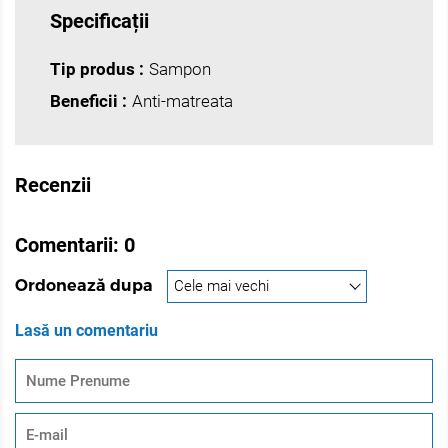
pe rădăcinile părului. După 2-3 minute, clătiți bine cu apă
Specificații
caldă și repetați procedura.
Tip produs :
Sampon
Beneficii :
Anti-matreata
Recenzii
Comentarii:
0
Ordonează dupa
Lasă un comentariu