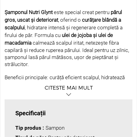
Șamponul Nutri Glynt
este special creat pentru
părul
gros, uscat și deteriorat
, oferind o
curățare blândă a
scalpului
, hidratare intensă și regenerare completă a
firului de păr. Formula cu
ulei de jojoba și ulei de
macadamia
calmează scalpul iritat, netezește fibra
capilară și reduce ruperea părului. Ideal pentru uz zilnic,
șamponul lasă părul mătăsos, ușor de pieptănat și
strălucitor.
Beneficii principale: curăță eficient scalpul, hidratează
intens, regenerează firul de păr, previne despicarea
CITESTE MAI MULT
vârfurilor, conferă strălucire și nutriție.
Mod de utilizare: se aplică pe părul ud o cantitate
potrivită de șampon, se spumează și se clătește bine.
Specificații
Pentru rezultate optime, se recomandă utilizarea
împreună cu produsele din aceeași gamă Nutri.
Tip produs :
Sampon