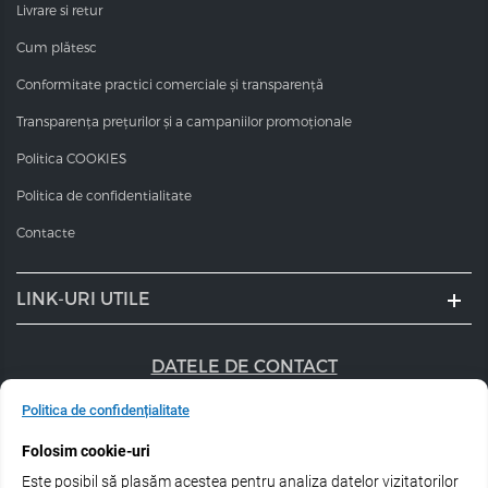
Livrare si retur
Cum plătesc
Conformitate practici comerciale și transparență
Transparența prețurilor și a campaniilor promoționale
Politica COOKIES
Politica de confidentialitate
Contacte
LINK-URI UTILE
DATELE DE CONTACT
+40 747 056 359
Politica de confidențialitate
Folosim cookie-uri
sales@estel.ro
Este posibil să plasăm acestea pentru analiza datelor vizitatorilor