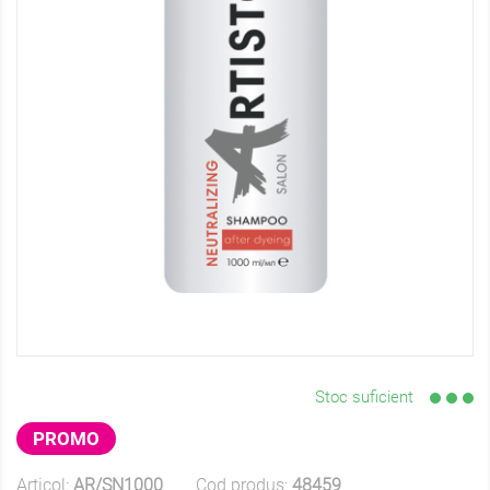
Stoc suficient
PROMO
Articol:
AR/SN1000
Cod produs:
48459