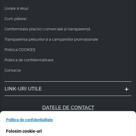
Livrare si retur
Cum plătesc
Conformitate practici comerciale și transparență
Transparența prețurilor și a campaniilor promoționale
Politica COOKIES
Politica de confidentialitate
Contacte
LINK-URI UTILE
DATELE DE CONTACT
+40 747 056 359
Politica de confidențialitate
Folosim cookie-uri
sales@estel.ro