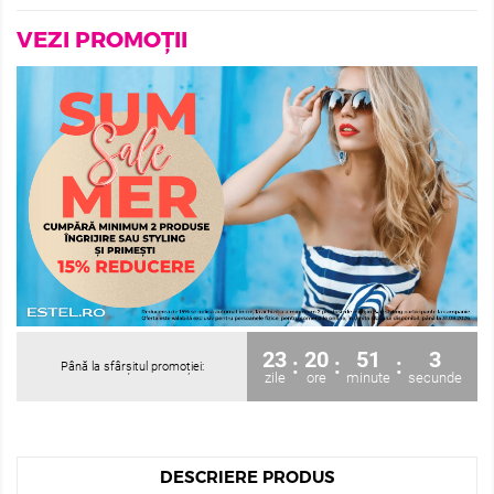
VEZI PROMOȚII
23
20
51
2
:
:
:
Până la sfârșitul promoției:
zile
ore
minute
secunde
DESCRIERE PRODUS