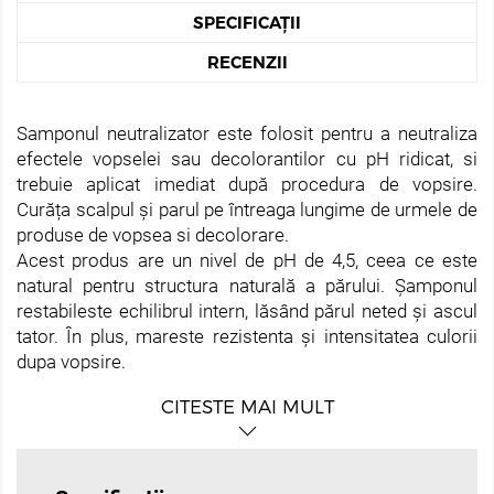
SPECIFICAȚII
RECENZII
Samponul neutralizator este folosit pentru a neutraliza
efectele vopselei sau decolorantilor cu pH ridicat, si
trebuie aplicat imediat după procedura de vopsire.
Curăța scalpul și parul pe întreaga lungime de urmele de
produse de vopsea si decolorare.
Acest produs are un nivel de pH de 4,5, ceea ce este
natural pentru structura naturală a părului. Șamponul
restabileste echilibrul intern, lăsând părul neted și ascul
tator. În plus, mareste rezistenta și intensitatea culorii
dupa vopsire.
CITESTE MAI MULT
Mod de aplicare:
Clătiți vopseaua de păr. Aplicați
șamponul pe părul umed, inspumati, clătiți cu apă caldă.