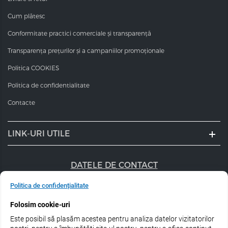
Cum plătesc
Conformitate practici comerciale și transparență
Transparența prețurilor și a campaniilor promoționale
Politica COOKIES
Politica de confidentialitate
Contacte
LINK-URI UTILE
DATELE DE CONTACT
+40 747 056 359
Politica de confidențialitate
Folosim cookie-uri
sales@estel.ro
Este posibil să plasăm acestea pentru analiza datelor vizitatorilor
Urmărește-ne pe rețele de socializare: