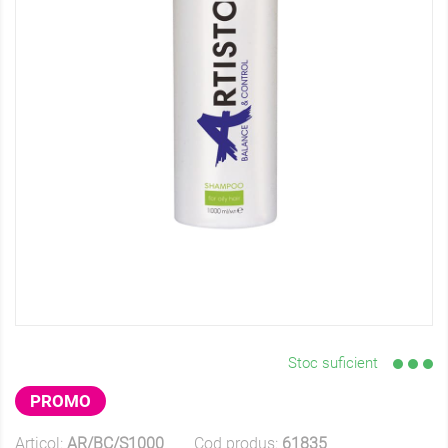
Stoc suficient
PROMO
Articol:
AR/BC/S1000
Cod produs:
61835