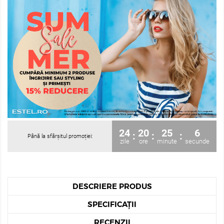
24
20
25
6
:
:
:
Până la sfârșitul promoției:
zile
ore
minute
secunde
DESCRIERE PRODUS
SPECIFICAȚII
RECENZII