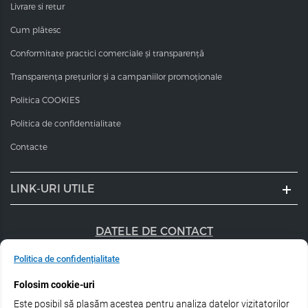
Livrare si retur
Cum plătesc
Conformitate practici comerciale și transparență
Transparența prețurilor și a campaniilor promoționale
Politica COOKIES
Politica de confidentialitate
Contacte
LINK-URI UTILE
DATELE DE CONTACT
+40 747 056 359
Politica de confidențialitate
Folosim cookie-uri
sales@estel.ro
Este posibil să plasăm acestea pentru analiza datelor vizitatorilor