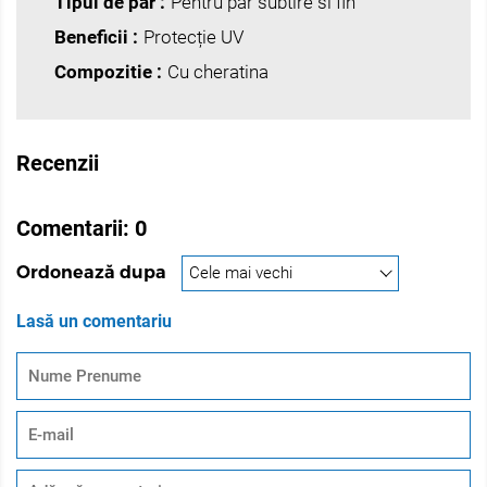
Tipul de păr :
Pentru păr subtire si fin
Beneficii :
Protecție UV
Păr mai ușor de pieptănat și aranjat
Compozitie :
Cu cheratina
Strălucire și aspect sănătos
Regenerare și întărire pentru părul deteriorat
Recenzii
Componente active:
Comentarii:
0
Keratină lichidă – reconstrucție și întărire a firului
Ordonează dupa
de păr, conferă volum și suplețe
Lasă un comentariu
Ingrediente nutritive – protejează părul împotriva
ruperii și uscării
Mod de utilizare: Se aplică pe părul spălat și uscat cu
prosopul. Nu se clătește. Aranjați părul ca de obicei.