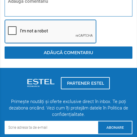
Rezultate: Păr voluminos, dens, suplu, strălucitor și ușor
de pieptănat. Ideal pentru părul fin, subțire sau deteriorat.
ADĂUGĂ COMENTARIU
PARTENER ESTEL
Primește noutăți și oferte exclusive direct în inbox. Te poți
dezabona oricând. Vezi cum îți protejăm datele în Politica de
confidențialitate.
ABONARE