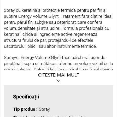
Spray cu keratină și protecție termică pentru păr fin și
subțire Energy Volume Glynt. Tratament fără clătire ideal
pentru părul fin, subțire sau deteriorat, care conferă
volum, densitate și strălucire. Formula profesională cu
keratină lichidă și ingrediente active regenerează
structura firului de păr, protejându-l de efectele
uscătorului, plăcii sau altor instrumente termice.
Spray-ul Energy Volume Glynt face părul mai ușor de
pieptănat, suplu și mătăsos, oferind un volum vizibil de la
prima aplicare. Datorită keratinei, părul fin și fragil devine
CITESTE MAI MULT
mai rezistent, cu densitate și plenitudine îmbunătățite.
Beneficii principale:
Specificații
Conferă volum și densitate părului fin și subțire
Tip produs :
Spray
Protecție termică împotriva uscătorului, plăcii
sau ondulatorului