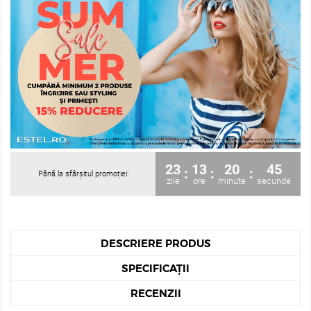
23
13
20
45
:
:
:
Până la sfârșitul promoției:
zile
ore
minute
secunde
DESCRIERE PRODUS
SPECIFICAȚII
RECENZII