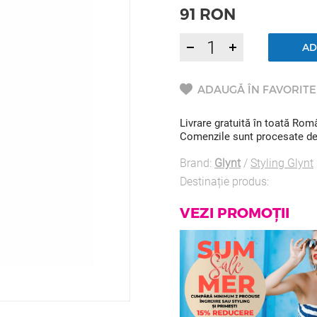
91
RON
AD
ADAUGĂ ÎN FAVORITE
Livrare gratuită în toată Ro
Comenzile sunt procesate de l
Brand:
Glynt
/
Styling Glynt
Destinație produs:
VEZI PROMOȚII