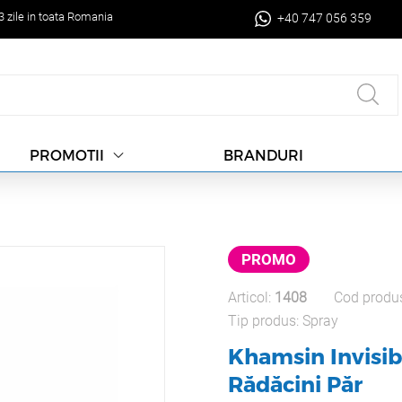
-3 zile in toata Romania
+40 747 056 359
BRANDURI
PROMOTII
PROMO
Articol:
1408
Cod produ
Tip produs:
Spray
Khamsin Invisibl
Rădăcini Păr