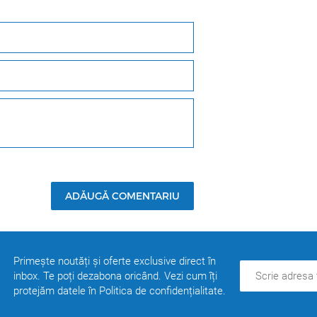
ADĂUGĂ COMENTARIU
Primește noutăți și oferte exclusive direct în
inbox. Te poți dezabona oricând. Vezi cum îți
protejăm datele în Politica de confidențialitate.