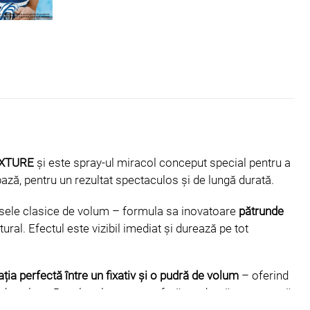
XTURE
și este spray-ul miracol conceput special pentru a
bază, pentru un rezultat spectaculos și de lungă durată.
usele clasice de volum – formula sa inovatoare
pătrunde
ural. Efectul este vizibil imediat și durează pe tot
ia perfectă între un fixativ și o pudră de volum
– oferind
 de volum. Rezultatul este o coafură modernă, structurată