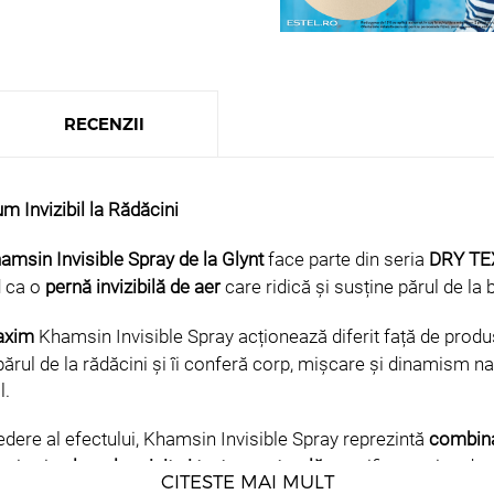
RECENZII
m Invizibil la Rădăcini
amsin Invisible Spray de la Glynt
face parte din seria
DRY TE
d ca o
pernă invizibilă de aer
care ridică și susține părul de la 
maxim
Khamsin Invisible Spray acționează diferit față de prod
părul de la rădăcini și îi conferă corp, mișcare și dinamism nat
l.
edere al efectului, Khamsin Invisible Spray reprezintă
combinaț
ativ și
volumul aerisit și textura naturală
specifice unei pudre
CITESTE MAI MULT