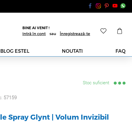
BINE AI VENIT !
Intră în cont
sau
Înregistrează-te
BLOG ESTEL
NOUTATI
FAQ
Stoc suficient
s:
57159
e Spray Glynt | Volum Invizibil