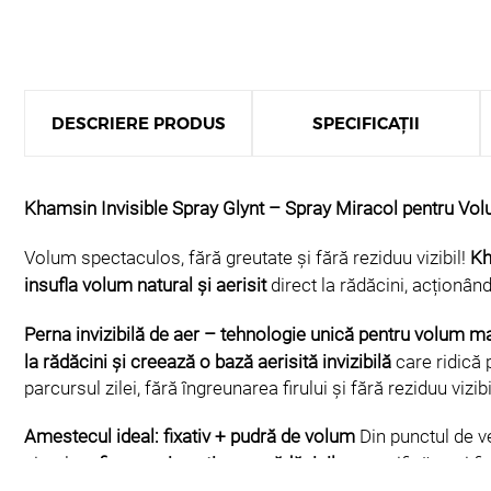
DESCRIERE PRODUS
SPECIFICAȚII
Khamsin Invisible Spray Glynt – Spray Miracol pentru Volu
Volum spectaculos, fără greutate și fără reziduu vizibil!
Kh
insufla volum natural și aerisit
direct la rădăcini, acționân
Perna invizibilă de aer – tehnologie unică pentru volum 
la rădăcini și creează o bază aerisită invizibilă
care ridică 
parcursul zilei, fără îngreunarea firului și fără reziduu vizibi
Amestecul ideal: fixativ + pudră de volum
Din punctul de v
simultan
fixarea și susținerea rădăcinilor
specifică unui fix