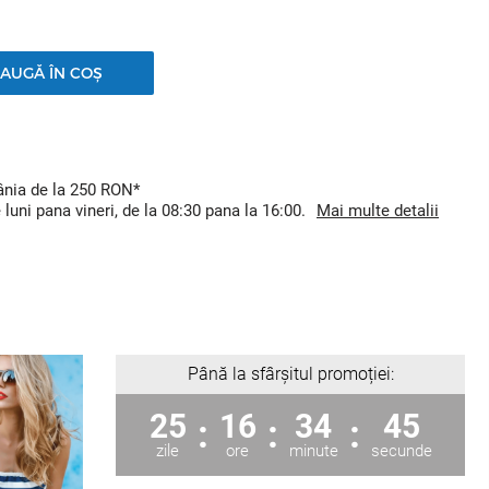
AUGĂ ÎN COȘ
mânia de la 250 RON*
uni pana vineri, de la 08:30 pana la 16:00.
Mai multe detalii
Până la sfârșitul promoției:
25
16
34
44
:
:
:
zile
ore
minute
secunde