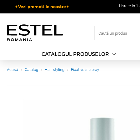
Livrare in 1
✦Vezi promotiile noastre✦
CATALOGUL PRODUSELOR
Acasă
Catalog
Hair styling
Fixative si spray