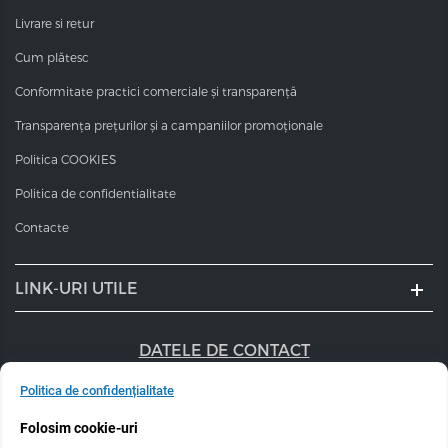
Livrare si retur
Cum plătesc
Conformitate practici comerciale și transparență
Transparența prețurilor și a campaniilor promoționale
Politica COOKIES
Politica de confidentialitate
Contacte
LINK-URI UTILE
DATELE DE CONTACT
+40 747 056 359
Politica de confidențialitate
Folosim cookie-uri
sales@estel.ro