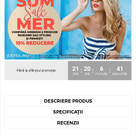
21
20
6
40
:
:
:
Până la sfârșitul promoției:
zile
ore
minute
secunde
DESCRIERE PRODUS
SPECIFICAȚII
RECENZII