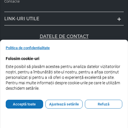
Contacte
LINK-URI UTILE
DATELE DE CONTACT
+40 747 056 359
Politica de confidențialitate
Folosim cookie-uri
sales@estel.ro
Este posibil să plasăm acestea pentru analiza datelor vizitatorilor
Urmărește-ne pe rețele de socializare:
noștri, pentru a îmbunătăți site-ul nostru, pentru a afișa conținut
personalizat și pentru a vă oferi o experiență excelentă pe site.
Pentru mai multe informații despre cookie-urile pe care le utilizăm
deschidem setările.
© 2026 Estel Professional Romania
Acceptă toate
Ajustează setările
Refuză