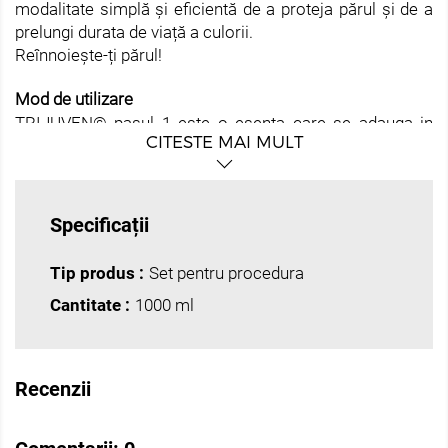
modalitate simplă și eficientă de a proteja părul și de a
prelungi durata de viață a culorii.
Reînnoiește-ți părul!
Mod de utilizare
TRIJUVEN© pasul 1 este o esenta care se adauga in
CITESTE MAI MULT
amestecul de decolorare sau vopsea in timpul
tratamentelor chimice din salon. De asemenea esența
se diluează cu apă și se aplică direct pe păr curat umed
uscat cu prosopul. Se lasa sa actioneze 5-10 minute.
Specificații
Apoi se aplica Trijuven pasul 3 fara a spala parul.
TRIJUVEN© pasul 2 este o emulsie microproteică care
Tip produs :
Set pentru procedura
se folosește în salon după clătirea agentului de albire
Cantitate :
1000 ml
sau a formulei de culoare. Pentru tratamentele de
întinerire a părului, emulsia se aplică fără clătirea
amestecului de apă de la pasul 1. Se lasa sa actioneze
10-20 minute apoi se clateste cu apa curata.
Recenzii
Pentru îngrijirea perfectă la domiciliu, utilizati Trijuven
Pasul 3.