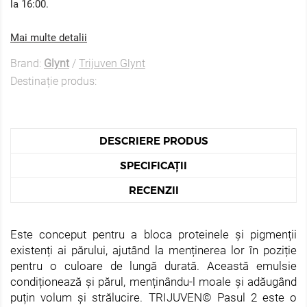
la 16:00.
Mai multe detalii
Brand:
Glynt
/
Trijuven Glynt
Destinație produs:
DESCRIERE PRODUS
SPECIFICAȚII
RECENZII
Este conceput pentru a bloca proteinele și pigmenții
existenți ai părului, ajutând la menținerea lor în poziție
pentru o culoare de lungă durată. Această emulsie
condiționează și părul, menținându-l moale și adăugând
puțin volum și strălucire. TRIJUVEN© Pasul 2 este o