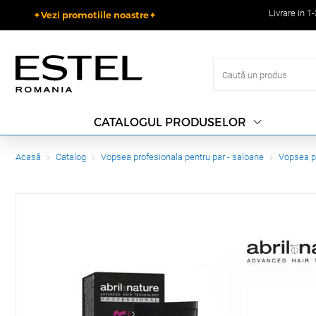
Livrare in 1
✦Vezi promotiile noastre✦
CATALOGUL PRODUSELOR
Acasă
Catalog
Vopsea profesionala pentru par - saloane
Vopsea p