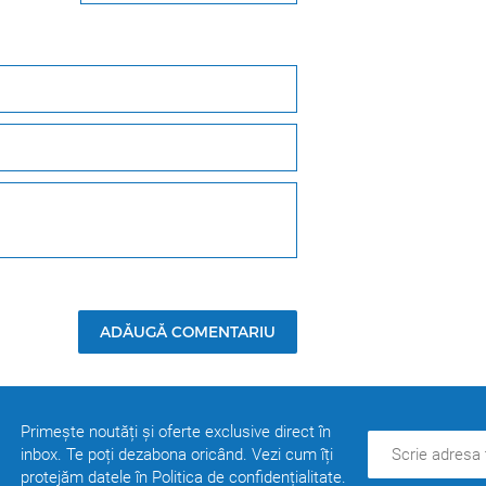
ADĂUGĂ COMENTARIU
Primește noutăți și oferte exclusive direct în
inbox. Te poți dezabona oricând. Vezi cum îți
protejăm datele în Politica de confidențialitate.