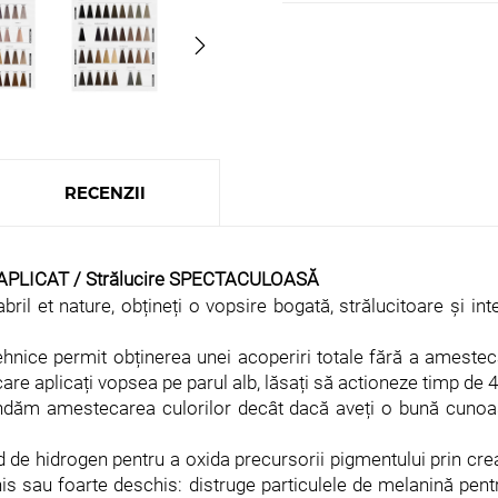
RECENZII
PLICAT / Strălucire SPECTACULOASĂ
ril et nature, obțineți o vopsire bogată, strălucitoare și in
tehnice permit obținerea unei acoperiri totale fără a ameste
în care aplicați vopsea pe parul alb, lăsați să actioneze timp d
dăm amestecarea culorilor decât dacă aveți o bună cunoașt
d de hidrogen pentru a oxida precursorii pigmentului prin crear
is sau foarte deschis: distruge particulele de melanină pent