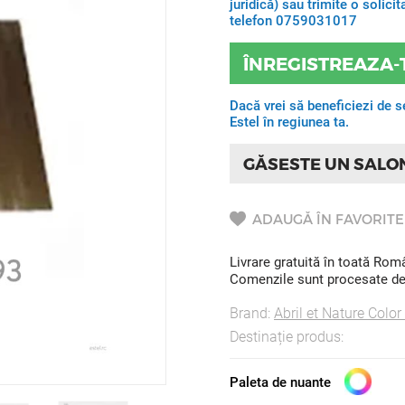
juridică) sau trimite o solic
telefon 0759031017
ÎNREGISTREAZA-
Dacă vrei să beneficiezi de s
Estel în regiunea ta.
GĂSESTE UN SALO
ADAUGĂ ÎN FAVORITE
Livrare gratuită în toată Ro
Comenzile sunt procesate de l
Brand:
Abril et Nature Color
Destinație produs:
Paleta de nuante