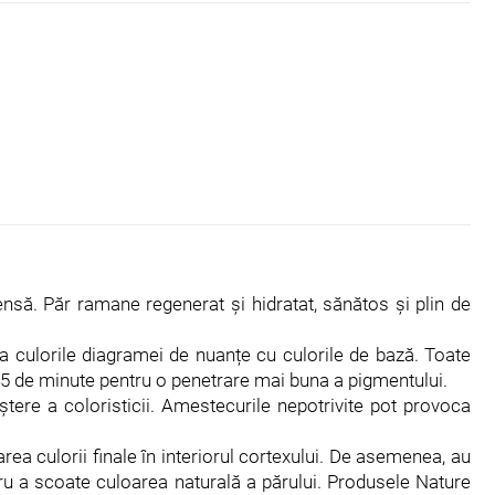
tensă. Păr ramane regenerat și hidratat, sănătos și plin de
ca culorile diagramei de nuanțe cu culorile de bază. Toate
e 45 de minute pentru o penetrare mai buna a pigmentului.
ere a coloristicii. Amestecurile nepotrivite pot provoca
ea culorii finale în interiorul cortexului. De asemenea, au
ru a scoate culoarea naturală a părului. Produsele Nature