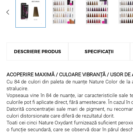
DESCRIERE PRODUS
SPECIFICAȚII
ACOPERIRE MAXIMĂ / CULOARE VIBRANȚĂ / USOR DE A
Cu 84 de culori din paleta de nuanțe Nature Color de la ab
stralucire.
Vopseaua vine în 84 de nuanțe, iar caracteristicile sale 
culorile pot fi aplicate direct, fără amestecare. În cazul 
Datorită concentrației sale mari de pigment, nu recoman
culori distorsionate care diferă de rezultatul dorit.
Toati cei cinci Nature Oxydant furnizează suficient peroxi
o funcție secundară, care se observă doar în părul desch