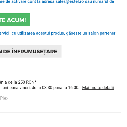
itare de activare cont la adresa sales@estel.ro sau numarul de
TE ACUM!
ervicii cu utilizarea acestui produs, găseste un salon partener
N DE ÎNFRUMUSEȚARE
mânia de la 250 RON*
uni pana vineri, de la 08:30 pana la 16:00.
Mai multe detalii
 Plex