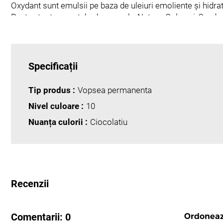
Oxydant sunt emulsii pe baza de uleiuri emoliente și hidra
Pentru toate nuantele de vopsele Nature Color și Oxydan
cazuri:
În cazul în care se doreste o vopsire translucidă cu o ac
metodă nu este recomandată de utilizat pe par alb.
Pentru ridicare de nivele, amestecați într-un raport de 1
Specificații
funcție de rezultatul dorit.
Tip produs :
Vopsea permanenta
Rețineți:
Nivel culoare :
10
Acoperirea părului alb: in mediul cu temperaturi scazute s
pana la 45 minute. Căldura ajută la deschiderea cuticulelo
Nuanța culorii :
Ciocolatiu
maxima a părului alb rezistent, gras sau greu de gestionat.
Poate fi aplicata pe par blond si decolorat pe nivelurile 10
Recenzii
Comentarii:
0
Ordonea