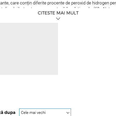
tante, care conțin diferite procente de peroxid de hidrogen pe
t din abril et nature se amestecă în părți egale (60g Natu
CITESTE MAI MULT
operire de intensitate mai scăzută, amestecați într-un raport
:1,5 (60 g vopsea Nature Color + 90 g Oxydant) sau într-un 
au unde părul alb prezintă o rezistență puternică, aplicați c
r părului alb rezistent și permite pigmentului să pătrundă î
 Culorile de bază cu .0 conțin mai puține uleiuri pentru o acop
.x și mai deschis.
ză dupa