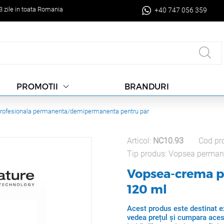
-3 zile in toata Romania
+40 747 056 359
BRANDURI
PROMOTII
rofesionala permanenta/demipermanenta pentru par
Articol:
NC10.93
Cod pr
Tip produs:
Vopsea perman
Vopsea-crema pe
120 ml
Acest produs este destinat ex
vedea prețul și cumpara aces