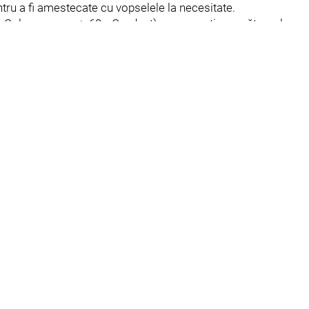
ntru a fi amestecate cu vopselele la necesitate.
re Color vopsea + 60g Oxydant), cu excepția următoarelor
 de 1:1,5 (60g vopsea Nature Color + 90g Oxydant). Această
raport de 1:2 (60 gvopsea Nature Color + 120 g Oxydant) în
ăldură ușoară sau acoperiți parul. Puteti lasa sa actioneze
n firul de păr. Vine în culori de bază .0 pentru acoperirea
erire sporită.