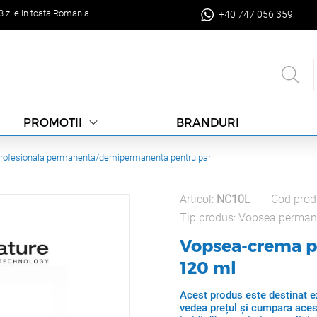
-3 zile in toata Romania
+40 747 056 359
BRANDURI
PROMOTII
rofesionala permanenta/demipermanenta pentru par
Articol:
NC10L
Cod prod
Tip produs:
Vopsea perman
Vopsea-crema pe
120 ml
Acest produs este destinat ex
vedea prețul și cumpara aces