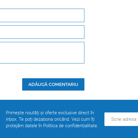
ADĂUGĂ COMENTARIU
Primește noutăți și oferte exclusive direct în
inbox. Te poți dezabona oricând. Vezi cum îți
protejăm datele în Politica de confidențialitate.