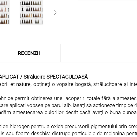
RECENZII
PLICAT / Strălucire SPECTACULOASĂ
ril et nature, obțineți o vopsire bogată, strălucitoare și in
tehnice permit obținerea unei acoperiri totale fără a ameste
în care aplicați vopsea pe parul alb, lăsați să actioneze timp d
dăm amestecarea culorilor decât dacă aveți o bună cunoașt
d de hidrogen pentru a oxida precursorii pigmentului prin crear
is sau foarte deschis: distruge particulele de melanină pent