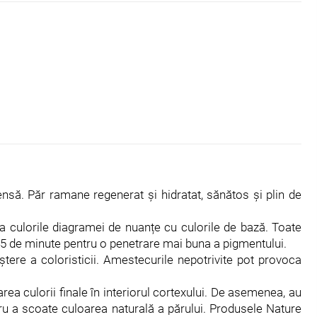
tensă. Păr ramane regenerat și hidratat, sănătos și plin de
ca culorile diagramei de nuanțe cu culorile de bază. Toate
e 45 de minute pentru o penetrare mai buna a pigmentului.
ere a coloristicii. Amestecurile nepotrivite pot provoca
ea culorii finale în interiorul cortexului. De asemenea, au
ru a scoate culoarea naturală a părului. Produsele Nature