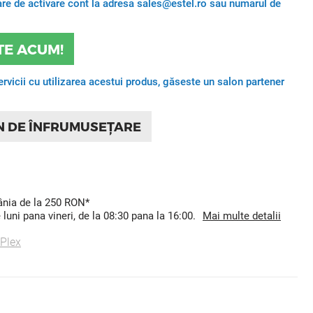
itare de activare cont la adresa sales@estel.ro sau numarul de
TE ACUM!
ervicii cu utilizarea acestui produs, găseste un salon partener
N DE ÎNFRUMUSEȚARE
mânia de la 250 RON*
uni pana vineri, de la 08:30 pana la 16:00.
Mai multe detalii
 Plex