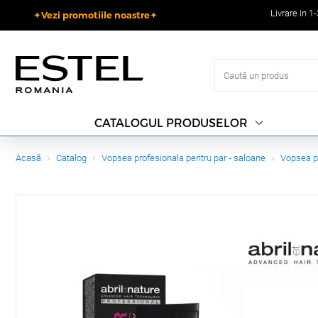
Livrare in 1
✦Vezi promotiile noastre✦
CATALOGUL PRODUSELOR
Acasă
Catalog
Vopsea profesionala pentru par - saloane
Vopsea p