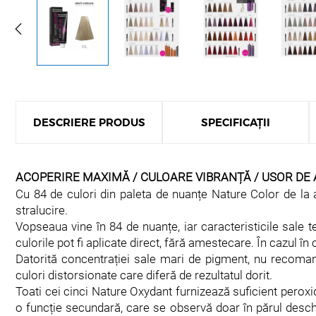
DESCRIERE PRODUS
SPECIFICAȚII
ACOPERIRE MAXIMĂ / CULOARE VIBRANȚĂ / USOR DE A
Cu 84 de culori din paleta de nuanțe Nature Color de la ab
stralucire.
Vopseaua vine în 84 de nuanțe, iar caracteristicile sale 
culorile pot fi aplicate direct, fără amestecare. În cazul 
Datorită concentrației sale mari de pigment, nu recoman
culori distorsionate care diferă de rezultatul dorit.
Toati cei cinci Nature Oxydant furnizează suficient peroxi
o funcție secundară, care se observă doar în părul desch