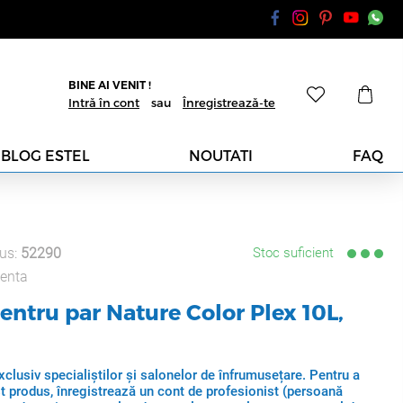
BINE AI VENIT !
Intră în cont
sau
Înregistrează-te
BLOG ESTEL
NOUTATI
FAQ
us:
52290
Stoc suficient
enta
ntru par Nature Color Plex 10L,
clusiv specialiștilor și salonelor de înfrumusețare. Pentru a
t produs, înregistrează un cont de profesionist (persoană