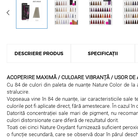
DESCRIERE PRODUS
SPECIFICAȚII
ACOPERIRE MAXIMĂ / CULOARE VIBRANȚĂ / USOR DE A
Cu 84 de culori din paleta de nuanțe Nature Color de la ab
stralucire.
Vopseaua vine în 84 de nuanțe, iar caracteristicile sale 
culorile pot fi aplicate direct, fără amestecare. În cazul 
Datorită concentrației sale mari de pigment, nu recoman
culori distorsionate care diferă de rezultatul dorit.
Toati cei cinci Nature Oxydant furnizează suficient peroxi
o funcție secundară, care se observă doar în părul desch