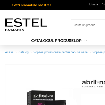
Livrare in 1
✦Vezi promotiile noastre✦
CATALOGUL PRODUSELOR
Acasă
Catalog
Vopsea profesionala pentru par - saloane
Vopsea p