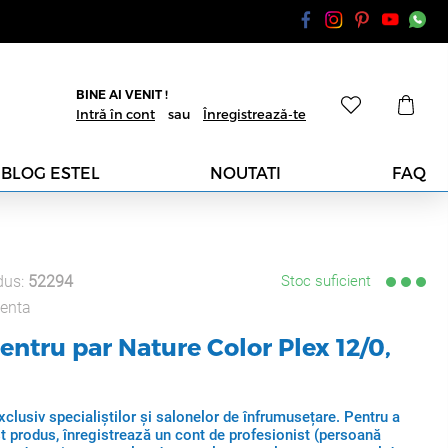
BINE AI VENIT !
Intră în cont
sau
Înregistrează-te
BLOG ESTEL
NOUTATI
FAQ
dus:
52294
Stoc suficient
enta
ntru par Nature Color Plex 12/0,
clusiv specialiștilor și salonelor de înfrumusețare. Pentru a
t produs, înregistrează un cont de profesionist (persoană