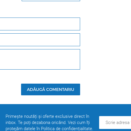
ADĂUGĂ COMENTARIU
Primește noutăți și oferte exclusive direct în
inbox. Te poți dezabona oricând. Vezi cum îți
protejăm datele în Politica de confidențialitate.