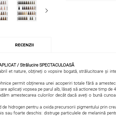
RECENZII
PLICAT / Strălucire SPECTACULOASĂ
ril et nature, obțineți o vopsire bogată, strălucitoare și in
tehnice permit obținerea unei acoperiri totale fără a ameste
în care aplicați vopsea pe parul alb, lăsați să actioneze timp d
dăm amestecarea culorilor decât dacă aveți o bună cunoașt
d de hidrogen pentru a oxida precursorii pigmentului prin crear
is sau foarte deschis: distruge particulele de melanină pent