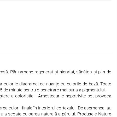
tensă. Păr ramane regenerat și hidratat, sănătos și plin de
ca culorile diagramei de nuanțe cu culorile de bază. Toate
e 45 de minute pentru o penetrare mai buna a pigmentului.
ere a coloristicii. Amestecurile nepotrivite pot provoca
ea culorii finale în interiorul cortexului. De asemenea, au
ru a scoate culoarea naturală a părului. Produsele Nature