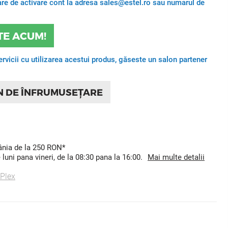
itare de activare cont la adresa sales@estel.ro sau numarul de
TE ACUM!
ervicii cu utilizarea acestui produs, găseste un salon partener
N DE ÎNFRUMUSEȚARE
mânia de la 250 RON*
uni pana vineri, de la 08:30 pana la 16:00.
Mai multe detalii
 Plex