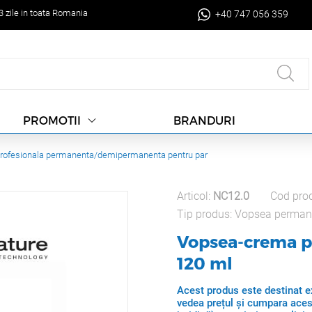
-3 zile in toata Romania
+40 747 056 359
BRANDURI
PROMOTII
rofesionala permanenta/demipermanenta pentru par
Articol:
NC12.0
Cod pro
Tip produs:
Vopsea perman
Vopsea-crema pe
120 ml
Acest produs este destinat ex
vedea prețul și cumpara aces