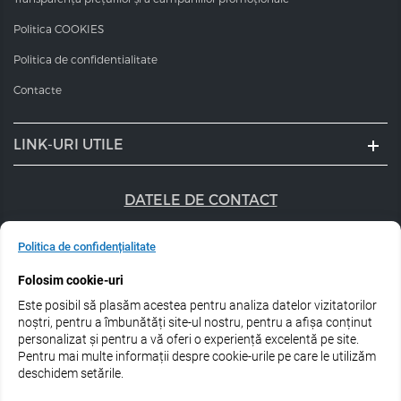
Politica COOKIES
Politica de confidentialitate
Contacte
LINK-URI UTILE
DATELE DE CONTACT
+40 747 056 359
Politica de confidențialitate
sales@estel.ro
Folosim cookie-uri
Este posibil să plasăm acestea pentru analiza datelor vizitatorilor
Urmărește-ne pe rețele de socializare:
noștri, pentru a îmbunătăți site-ul nostru, pentru a afișa conținut
personalizat și pentru a vă oferi o experiență excelentă pe site.
Pentru mai multe informații despre cookie-urile pe care le utilizăm
deschidem setările.
© 2026 Estel Professional Romania