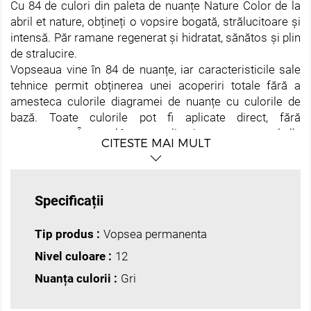
Cu 84 de culori din paleta de nuanțe Nature Color de la
abril et nature, obțineți o vopsire bogată, strălucitoare și
intensă. Păr ramane regenerat și hidratat, sănătos și plin
de stralucire.
Vopseaua vine în 84 de nuanțe, iar caracteristicile sale
tehnice permit obținerea unei acoperiri totale fără a
amesteca culorile diagramei de nuanțe cu culorile de
bază. Toate culorile pot fi aplicate direct, fără
amestecare. În cazul în care aplicați vopsea pe parul alb,
CITESTE MAI MULT
lăsați să actioneze timp de 45 de minute pentru o
penetrare mai buna a pigmentului.
Datorită concentrației sale mari de pigment, nu
recomandăm amestecarea culorilor decât dacă aveți o
Specificații
bună cunoaștere a coloristicii. Amestecurile nepotrivite
pot provoca culori distorsionate care diferă de rezultatul
Tip produs :
Vopsea permanenta
dorit.
Nivel culoare :
12
Toati cei cinci Nature Oxydant furnizează suficient
peroxid de hidrogen pentru a oxida precursorii
Nuanța culorii :
Gri
pigmentului prin crearea culorii finale în interiorul
cortexului. De asemenea, au o funcție secundară, care