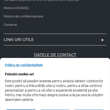
Politica COOKIES
Politica de confidentialitate
Contacte
LINK-URI UTILE
DATELE DE CONTACT
+40 747 056 359
Politica de confidențialitate
Folosim cookie-uri
sales@estel.ro
Este posibil să plasăm acestea pentru analiza datelor vizitatorilor
Urmărește-ne pe rețele de socializare:
noștri, pentru a îmbunătăți site-ul nostru, pentru a afișa conținut
personalizat și pentru a vă oferi o experiență excelentă pe site.
Pentru mai multe informații despre cookie-urile pe care le utilizăm
deschidem setările.
© 2026 Estel Professional Romania