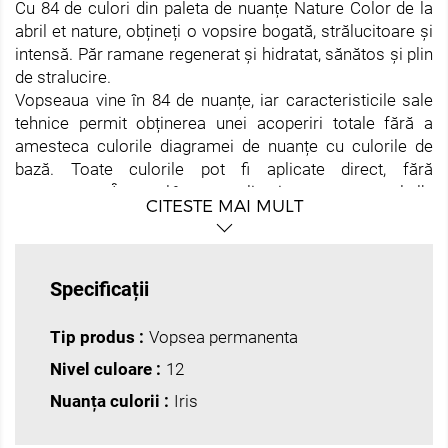
Cu 84 de culori din paleta de nuanțe Nature Color de la
abril et nature, obțineți o vopsire bogată, strălucitoare și
intensă. Păr ramane regenerat și hidratat, sănătos și plin
de stralucire.
Vopseaua vine în 84 de nuanțe, iar caracteristicile sale
tehnice permit obținerea unei acoperiri totale fără a
amesteca culorile diagramei de nuanțe cu culorile de
bază. Toate culorile pot fi aplicate direct, fără
amestecare. În cazul în care aplicați vopsea pe parul alb,
CITESTE MAI MULT
lăsați să actioneze timp de 45 de minute pentru o
penetrare mai buna a pigmentului.
Datorită concentrației sale mari de pigment, nu
recomandăm amestecarea culorilor decât dacă aveți o
Specificații
bună cunoaștere a coloristicii. Amestecurile nepotrivite
pot provoca culori distorsionate care diferă de rezultatul
Tip produs :
Vopsea permanenta
dorit.
Nivel culoare :
12
Toati cei cinci Nature Oxydant furnizează suficient
peroxid de hidrogen pentru a oxida precursorii
Nuanța culorii :
Iris
pigmentului prin crearea culorii finale în interiorul
cortexului. De asemenea, au o funcție secundară, care