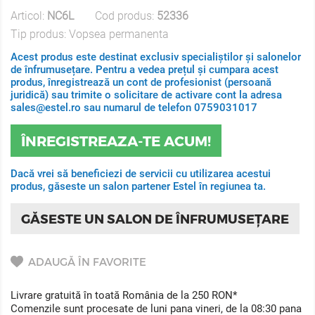
Articol:
NC6L
Cod produs:
52336
Tip produs:
Vopsea permanenta
Acest produs este destinat exclusiv specialiștilor și salonelor
de înfrumusețare. Pentru a vedea prețul și cumpara acest
produs, înregistrează un cont de profesionist (persoană
juridică) sau trimite o solicitare de activare cont la adresa
sales@estel.ro sau numarul de telefon 0759031017
ÎNREGISTREAZA-TE ACUM!
Dacă vrei să beneficiezi de servicii cu utilizarea acestui
produs, găseste un salon partener Estel în regiunea ta.
GĂSESTE UN SALON DE ÎNFRUMUSEȚARE
ADAUGĂ ÎN FAVORITE
Livrare gratuită în toată România de la 250 RON*
Comenzile sunt procesate de luni pana vineri, de la 08:30 pana