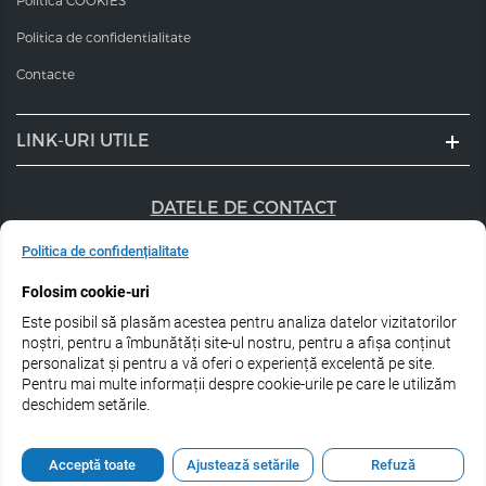
Politica COOKIES
Politica de confidentialitate
Contacte
LINK-URI UTILE
DATELE DE CONTACT
+40 747 056 359
Politica de confidențialitate
Folosim cookie-uri
sales@estel.ro
Este posibil să plasăm acestea pentru analiza datelor vizitatorilor
Urmărește-ne pe rețele de socializare:
noștri, pentru a îmbunătăți site-ul nostru, pentru a afișa conținut
personalizat și pentru a vă oferi o experiență excelentă pe site.
Pentru mai multe informații despre cookie-urile pe care le utilizăm
deschidem setările.
© 2026 Estel Professional Romania
Acceptă toate
Ajustează setările
Refuză