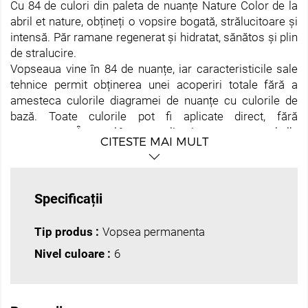
Cu 84 de culori din paleta de nuanțe Nature Color de la
abril et nature, obțineți o vopsire bogată, strălucitoare și
intensă. Păr ramane regenerat și hidratat, sănătos și plin
de stralucire.
Vopseaua vine în 84 de nuanțe, iar caracteristicile sale
tehnice permit obținerea unei acoperiri totale fără a
amesteca culorile diagramei de nuanțe cu culorile de
bază. Toate culorile pot fi aplicate direct, fără
amestecare. În cazul în care aplicați vopsea pe parul alb,
CITESTE MAI MULT
lăsați să actioneze timp de 45 de minute pentru o
penetrare mai buna a pigmentului.
Datorită concentrației sale mari de pigment, nu
recomandăm amestecarea culorilor decât dacă aveți o
Specificații
bună cunoaștere a coloristicii. Amestecurile nepotrivite
pot provoca culori distorsionate care diferă de rezultatul
Tip produs :
Vopsea permanenta
dorit.
Nivel culoare :
6
Toati cei cinci Nature Oxydant furnizează suficient
peroxid de hidrogen pentru a oxida precursorii
pigmentului prin crearea culorii finale în interiorul
cortexului. De asemenea, au o funcție secundară, care