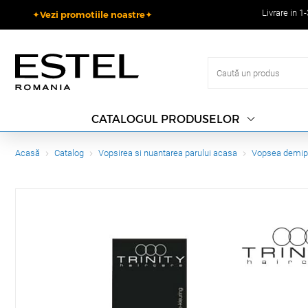
Livrare in 1
✦Vezi promotiile noastre✦
CATALOGUL PRODUSELOR
Acasă
Catalog
Vopsirea si nuantarea parului acasa
Vopsea demi