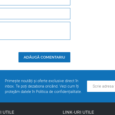
OXIGEN VDT. Oxidantii VDT sunt îmbogățiți cu ulei de argan d
. Nu veți simti amoniacul sau alte mirosuri deranjante.
ADĂUGĂ COMENTARIU
Primește noutăți și oferte exclusive direct în
inbox. Te poți dezabona oricând. Vezi cum îți
protejăm datele în Politica de confidențialitate.
I UTILE
LINK-URI UTILE