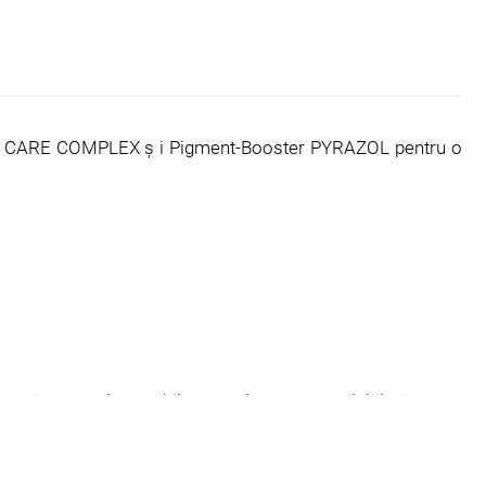
IBRANT CARE COMPLEX ș i Pigment-Booster PYRAZOL pentru o
 si un rezultat stabil. Acest lucru este valabil și pentru
unt folosite pentru a stabiliza structura părului în timpul