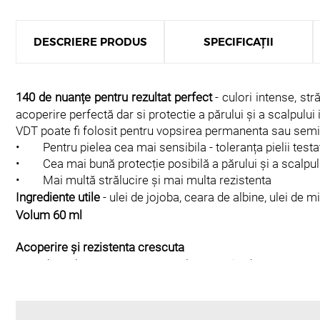
DESCRIERE PRODUS
SPECIFICAȚII
140 de nuanțe pentru rezultat perfect
- culori intense, s
acoperire perfectă dar si protectie a părului și a scalpului i
VDT poate fi folosit pentru vopsirea permanenta sau se
• Pentru pielea cea mai sensibila - toleranța pielii test
• Cea mai bună protecție posibilă a părului și a scalpul
• Mai multă strălucire și mai multa rezistenta
Ingrediente utile
- ulei de jojoba, ceara de albine, ulei de mi
Volum 60 ml
Acoperire și rezistenta crescuta
Ingredientele VDT sunt atent selectate si adaptate pemtru
nuanțele fashion.
Protejează părul și scalpul
Ingrediente speciale precum ulei de jojoba, ceară de albin