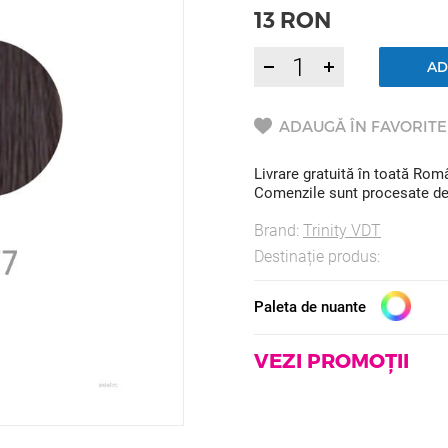
13
RON
AD
ADAUGĂ ÎN FAVORITE
Livrare gratuită în toată Ro
Comenzile sunt procesate de l
Brand:
Trinity VDT
Destinație produs:
Paleta de nuante
VEZI PROMOȚII