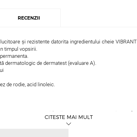
RECENZII
trălucitoare și rezistente datorita ingredientului cheie V
n timpul vopsirii.
mipermanenta.
ată dermatologic de dermatest (evaluare A).
ui
ez de rodie, acid linoleic.
 amestecarea cu oxidantii VDT, asigura o acoperire perfecta
CITESTE MAI MULT
e, uleiul de rodie si uleiul de argan din produsele noastre s