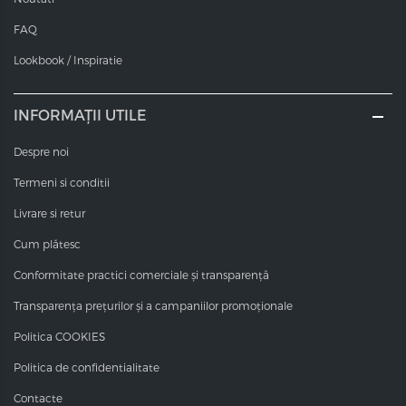
ulei de argan de înaltă calitate. Ei repara, calmeaza și
hranesc parul și scalpul.
FAQ
Miros placut
Lookbook / Inspiratie
Vopseaua crema pentru par VDT are un miros foarte
plăcut. Nu veți simti amoniacul sau alte mirosuri
INFORMAȚII UTILE
deranjante.
Despre noi
Termeni si conditii
Livrare si retur
Cum plătesc
Conformitate practici comerciale și transparență
Transparența prețurilor și a campaniilor promoționale
Politica COOKIES
Politica de confidentialitate
Contacte