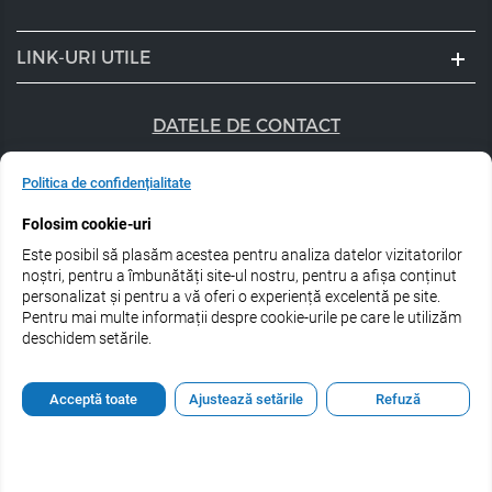
LINK-URI UTILE
DATELE DE CONTACT
+40 747 056 359
Politica de confidențialitate
sales@estel.ro
Folosim cookie-uri
Este posibil să plasăm acestea pentru analiza datelor vizitatorilor
Urmărește-ne pe rețele de socializare:
noștri, pentru a îmbunătăți site-ul nostru, pentru a afișa conținut
personalizat și pentru a vă oferi o experiență excelentă pe site.
Pentru mai multe informații despre cookie-urile pe care le utilizăm
deschidem setările.
© 2026 Estel Professional Romania
Acceptă toate
Ajustează setările
Refuză