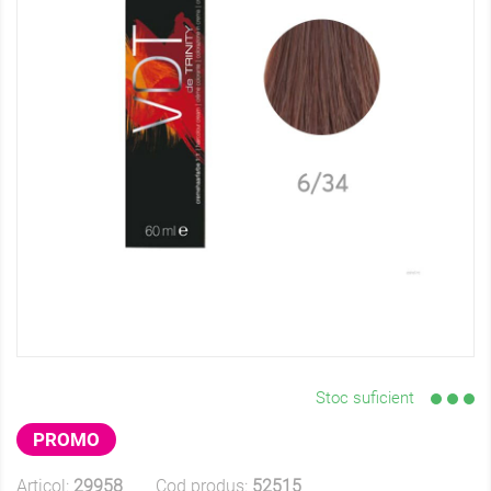
Stoc suficient
PROMO
Articol:
29958
Cod produs:
52515