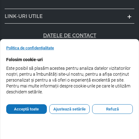
LINK-URI UTILE
DATELE DE CONTACT
+40 747 056 359
Politica de confidențialitate
Folosim cookie-uri
sales@estel.ro
Este posibil să plasăm acestea pentru analiza datelor vizitatorilor
Urmărește-ne pe rețele de socializare:
noștri, pentru a îmbunătăți site-ul nostru, pentru a afișa conținut
personalizat și pentru a vă oferi o experiență excelentă pe site.
Pentru mai multe informații despre cookie-urile pe care le utilizăm
deschidem setările.
© 2026 Estel Professional Romania
Acceptă toate
Ajustează setările
Refuză