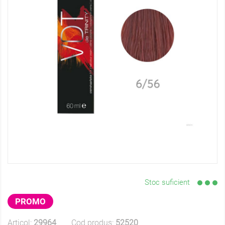
Stoc suficient
PROMO
Articol:
29964
Cod produs:
52520