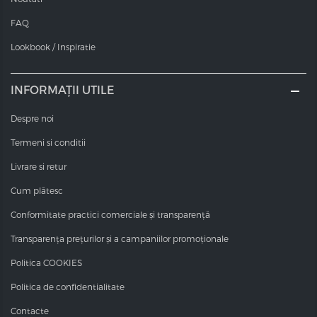
ulei de argan de înaltă calitate. Ei repara, calmeaza și
hranesc parul și scalpul.
FAQ
Miros placut
Lookbook / Inspiratie
Vopseaua crema pentru par VDT are un miros foarte
plăcut. Nu veți simti amoniacul sau alte mirosuri
INFORMAȚII UTILE
deranjante.
Despre noi
Termeni si conditii
Livrare si retur
Cum plătesc
Conformitate practici comerciale și transparență
Transparența prețurilor și a campaniilor promoționale
Politica COOKIES
Politica de confidentialitate
Contacte