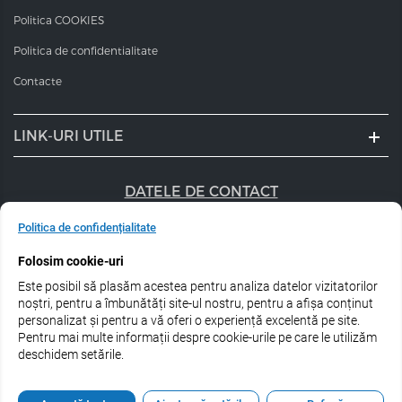
Politica COOKIES
Politica de confidentialitate
Contacte
LINK-URI UTILE
DATELE DE CONTACT
+40 747 056 359
Politica de confidențialitate
Folosim cookie-uri
sales@estel.ro
Este posibil să plasăm acestea pentru analiza datelor vizitatorilor
Urmărește-ne pe rețele de socializare:
noștri, pentru a îmbunătăți site-ul nostru, pentru a afișa conținut
personalizat și pentru a vă oferi o experiență excelentă pe site.
Pentru mai multe informații despre cookie-urile pe care le utilizăm
deschidem setările.
© 2026 Estel Professional Romania