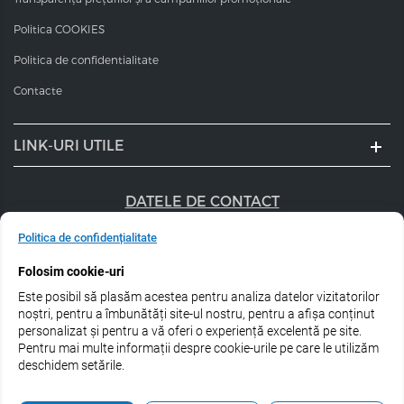
Politica COOKIES
Politica de confidentialitate
Contacte
LINK-URI UTILE
DATELE DE CONTACT
+40 747 056 359
Politica de confidențialitate
Folosim cookie-uri
sales@estel.ro
Este posibil să plasăm acestea pentru analiza datelor vizitatorilor
Urmărește-ne pe rețele de socializare:
noștri, pentru a îmbunătăți site-ul nostru, pentru a afișa conținut
personalizat și pentru a vă oferi o experiență excelentă pe site.
Pentru mai multe informații despre cookie-urile pe care le utilizăm
deschidem setările.
© 2026 Estel Professional Romania