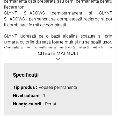
permanentă gata preparată sau demi-permanentă pentru
fiecare ton.
GLYNT SHADOWS demipermanent și GLYNT
SHADOWS+ permanent se completează reciproc și pot
fi combinate în mii de combinații.
GLYNT lucrează pe o bază alcalină scăzută și, prin
urmare, culorile durează foarte mult și nu se spală ușor.
Vopselele cu alcalinitate scăzută oferă părului o
CITESTE MAI MULT
strălucire uimitoare.
• Toleranță excelentă la piele și păr (clientii vor
observa imediat acest lucru)
• Acoperire 100% a părului alb cu vopsea
Specificații
permanentă și demipermanentă de la 1 la 4 tonuri
• Vopselele permanente și demipermanentepot fi
Tip produs :
Vopsea permanenta
amestecate între ele.
• Vopsele permanente și demipermanente sunt
Nivel culoare :
1
alcaline, conținutul de substanțe alcaline este de până la
Nuanța culorii :
Perlat
1%