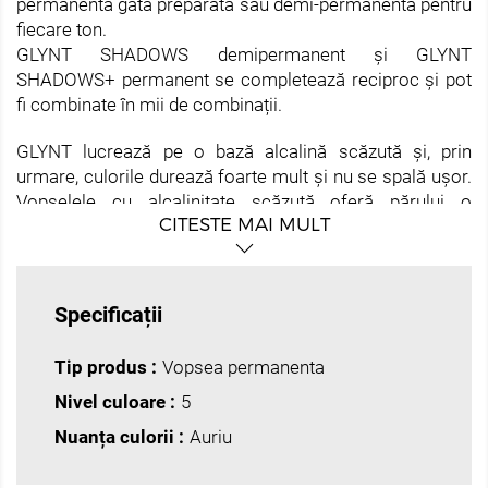
permanentă gata preparată sau demi-permanentă pentru
fiecare ton.
GLYNT SHADOWS demipermanent și GLYNT
SHADOWS+ permanent se completează reciproc și pot
fi combinate în mii de combinații.
GLYNT lucrează pe o bază alcalină scăzută și, prin
urmare, culorile durează foarte mult și nu se spală ușor.
Vopselele cu alcalinitate scăzută oferă părului o
CITESTE MAI MULT
strălucire uimitoare.
• Toleranță excelentă la piele și păr (clientii vor
observa imediat acest lucru)
• Acoperire 100% a părului alb cu vopsea
Specificații
permanentă și demipermanentă de la 1 la 4 tonuri
• Vopselele permanente și demipermanentepot fi
Tip produs :
Vopsea permanenta
amestecate între ele.
• Vopsele permanente și demipermanente sunt
Nivel culoare :
5
alcaline, conținutul de substanțe alcaline este de până la
Nuanța culorii :
Auriu
1%