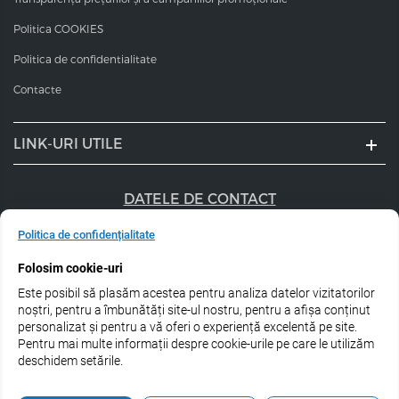
Politica COOKIES
Politica de confidentialitate
Contacte
LINK-URI UTILE
DATELE DE CONTACT
+40 747 056 359
Politica de confidențialitate
Folosim cookie-uri
sales@estel.ro
Este posibil să plasăm acestea pentru analiza datelor vizitatorilor
Urmărește-ne pe rețele de socializare:
noștri, pentru a îmbunătăți site-ul nostru, pentru a afișa conținut
personalizat și pentru a vă oferi o experiență excelentă pe site.
Pentru mai multe informații despre cookie-urile pe care le utilizăm
deschidem setările.
© 2026 Estel Professional Romania