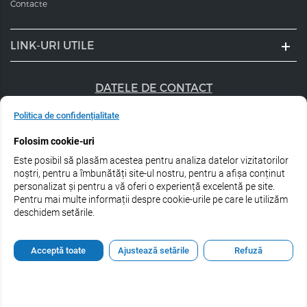
Contacte
LINK-URI UTILE
DATELE DE CONTACT
+40 747 056 359
Politica de confidențialitate
Folosim cookie-uri
sales@estel.ro
Este posibil să plasăm acestea pentru analiza datelor vizitatorilor
Urmărește-ne pe rețele de socializare:
noștri, pentru a îmbunătăți site-ul nostru, pentru a afișa conținut
personalizat și pentru a vă oferi o experiență excelentă pe site.
Pentru mai multe informații despre cookie-urile pe care le utilizăm
deschidem setările.
© 2026 Estel Professional Romania
Acceptă toate
Ajustează setările
Refuză