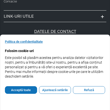
Contacte
LINK-URI UTILE
DATELE DE CONTACT
+40 747 056 359
Politica de confidențialitate
Folosim cookie-uri
sales@estel.ro
Este posibil să plasăm acestea pentru analiza datelor vizitatorilor
Urmărește-ne pe rețele de socializare:
noștri, pentru a îmbunătăți site-ul nostru, pentru a afișa conținut
personalizat și pentru a vă oferi o experiență excelentă pe site.
Pentru mai multe informații despre cookie-urile pe care le utilizăm
deschidem setările.
© 2026 Estel Professional Romania
Acceptă toate
Ajustează setările
Refuză