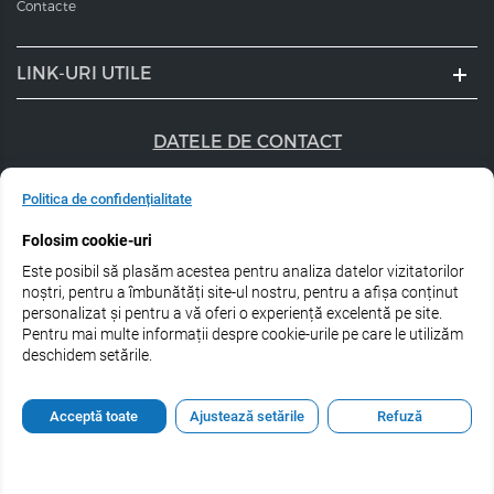
Contacte
LINK-URI UTILE
DATELE DE CONTACT
+40 747 056 359
Politica de confidențialitate
sales@estel.ro
Folosim cookie-uri
Este posibil să plasăm acestea pentru analiza datelor vizitatorilor
Urmărește-ne pe rețele de socializare:
noștri, pentru a îmbunătăți site-ul nostru, pentru a afișa conținut
personalizat și pentru a vă oferi o experiență excelentă pe site.
Pentru mai multe informații despre cookie-urile pe care le utilizăm
deschidem setările.
© 2026 Estel Professional Romania
Acceptă toate
Ajustează setările
Refuză