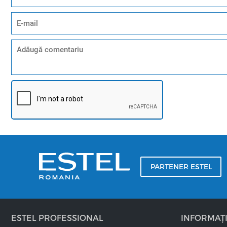
Vopseaua permanentă GLYNT SHADOWS+ se amestecă în rap
CE ESTE POSIBIL?
• Închidere / ton pe ton - 6%
• 1 ton deschidere - 6%
• 2 tonuri deschidere - 9%
• 3 tonuri deschidere - 12%
Vopsea permanentă inovatoare GLYNT SHADOWS 100 ml 
Acoperire 100% a părului alb
nuanțe frumoase și strălucitoare de lungă durată
Vopseaua este usor de spălat cu apă fără a utiliza șampon
raport de 1:1. Timpul de expunere este de 30-40 de minut
Vopselele permanente și semipermanente SHADOWS pot fi a
PARTENER ESTEL
ESTEL PROFESSIONAL
INFORMAȚI