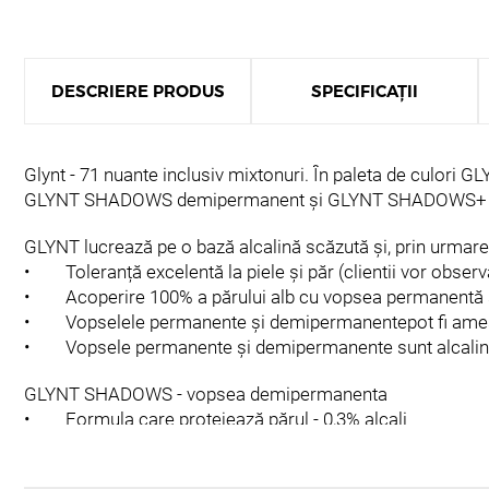
DESCRIERE PRODUS
SPECIFICAȚII
Glynt - 71 nuante inclusiv mixtonuri. În paleta de culor
GLYNT SHADOWS demipermanent și GLYNT SHADOWS+ perman
GLYNT lucrează pe o bază alcalină scăzută și, prin urmare, 
• Toleranță excelentă la piele și păr (clientii vor observ
• Acoperire 100% a părului alb cu vopsea permanentă și
• Vopselele permanente și demipermanentepot fi amest
• Vopsele permanente și demipermanente sunt alcaline, 
GLYNT SHADOWS - vopsea demipermanenta
• Formula care protejează părul - 0,3% alcali
• Luciu impecabil și rezistența culorii
• Potrivit pentru vopsire ton pe ton, nuanțare, întunecare