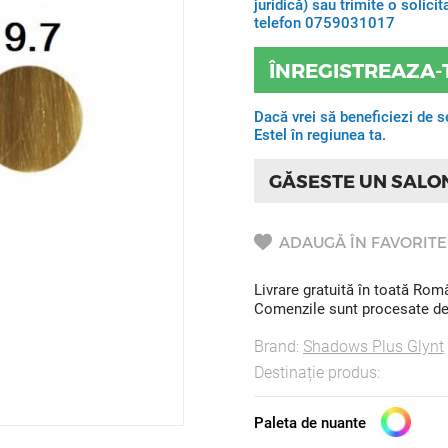
juridică) sau trimite o solic
telefon 0759031017
ÎNREGISTREAZA-
Dacă vrei să beneficiezi de s
Estel în regiunea ta.
GĂSESTE UN SALO
ADAUGĂ ÎN FAVORITE
Livrare gratuită în toată Ro
Comenzile sunt procesate de l
Brand:
Shadows Plus Glynt
Destinație produs:
Paleta de nuante