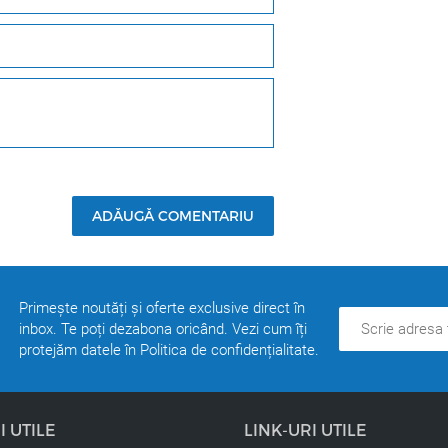
ort de 1:1 cu GLYNT CREAM OXYD (până la tonul 10 inclusiv
oferă:
ADĂUGĂ COMENTARIU
. Conține ulei de jojoba, proteine ​​din migdale hidrolizat
e.
Primește noutăți și oferte exclusive direct în
mestecate între ele. Datorită acestui lucru, puteți crea ma
inbox. Te poți dezabona oricând. Vezi cum îți
protejăm datele în Politica de confidențialitate.
I UTILE
LINK-URI UTILE