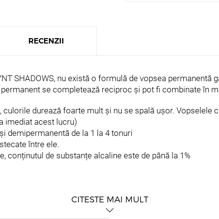
RECENZII
i GLYNT SHADOWS, nu există o formulă de vopsea permanentă g
ent se completează reciproc și pot fi combinate în mii
culorile durează foarte mult și nu se spală ușor. Vopselele cu
a imediat acest lucru)
 demipermanentă de la 1 la 4 tonuri
ecate între ele.
conținutul de substanțe alcaline este de până la 1%
CITESTE MAI MULT
a culorii pe păr fără alb.