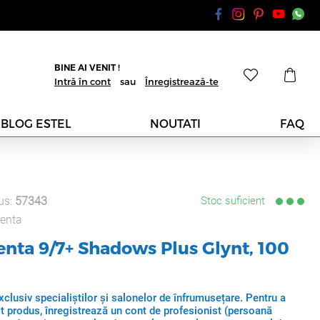
BINE AI VENIT !
Intră în cont
sau
Înregistrează-te
BLOG ESTEL
NOUTATI
FAQ
us:
57343
Stoc suficient
enta
nta 9/7+ Shadows Plus Glynt, 100
clusiv specialiștilor și salonelor de înfrumusețare. Pentru a
t produs, înregistrează un cont de profesionist (persoană