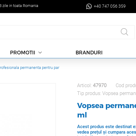
-3 zile in toata Romania
+40 747 056 359
BRANDURI
PROMOTII
rofesionala permanenta pentru par
Articol:
47970
Cod prod
Tip produs:
Vopsea perman
Vopsea permane
ml
Acest produs este destinat ex
vedea prețul și cumpara aces