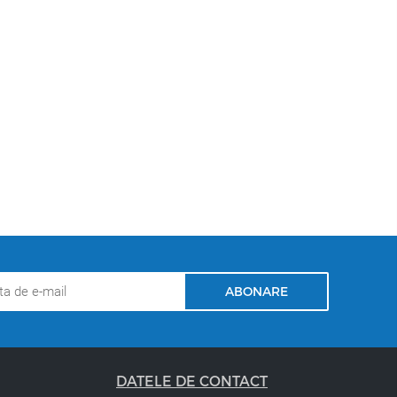
) și se aplică pe părul uscat
e. Raport de amestec: cu 6%, 9% și 12% emulsii oxidante în
i mult de 130 de nuanțe.
ABONARE
DATELE DE CONTACT