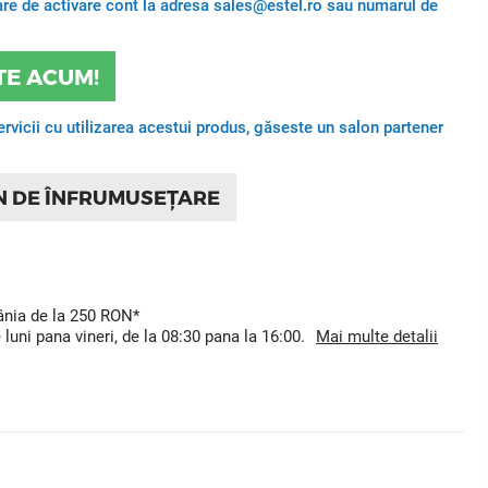
itare de activare cont la adresa sales@estel.ro sau numarul de
TE ACUM!
ervicii cu utilizarea acestui produs, găseste un salon partener
N DE ÎNFRUMUSEȚARE
mânia de la 250 RON*
uni pana vineri, de la 08:30 pana la 16:00.
Mai multe detalii