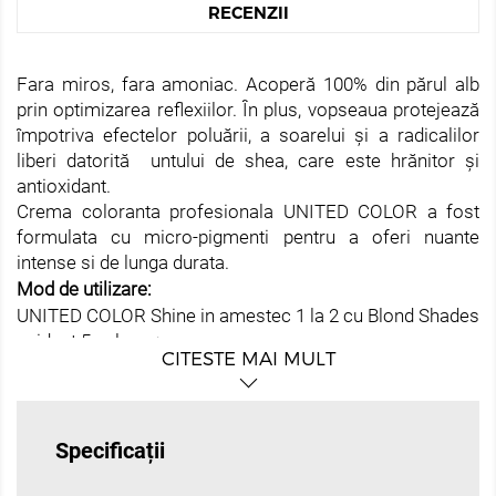
RECENZII
Fara miros, fara amoniac. Acoperă 100% din părul alb
prin optimizarea reflexiilor. În plus, vopseaua protejează
împotriva efectelor poluării, a soarelui și a radicalilor
liberi datorită untului de shea, care este hrănitor și
antioxidant.
Crema coloranta profesionala UNITED COLOR a fost
formulata cu micro-pigmenti pentru a oferi nuante
intense si de lunga durata.
Mod de utilizare:
UNITED COLOR Shine in amestec 1 la 2 cu Blond Shades
oxidant 5 volume;
CITESTE MAI MULT
Timp de expunere 10 minute
Emulsie - Clatire - Sampon dupa vopsire pH 4,5. După
eliminarea excesului de apa din par, aplicati spray-ul
Color pH3.5.
Specificații