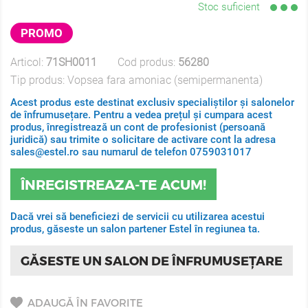
Stoc suficient
PROMO
Articol:
71SH0011
Cod produs:
56280
Tip produs:
Vopsea fara amoniac (semipermanenta)
Acest produs este destinat exclusiv specialiștilor și salonelor
de înfrumusețare. Pentru a vedea prețul și cumpara acest
produs, înregistrează un cont de profesionist (persoană
juridică) sau trimite o solicitare de activare cont la adresa
sales@estel.ro sau numarul de telefon 0759031017
ÎNREGISTREAZA-TE ACUM!
Dacă vrei să beneficiezi de servicii cu utilizarea acestui
produs, găseste un salon partener Estel în regiunea ta.
GĂSESTE UN SALON DE ÎNFRUMUSEȚARE
ADAUGĂ ÎN FAVORITE