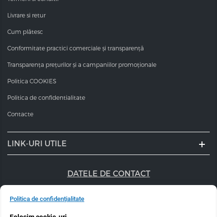
Livrare si retur
Cum plătesc
Conformitate practici comerciale și transparență
Transparența prețurilor și a campaniilor promoționale
Politica COOKIES
Politica de confidentialitate
Contacte
LINK-URI UTILE
DATELE DE CONTACT
+40 747 056 359
Politica de confidențialitate
sales@estel.ro