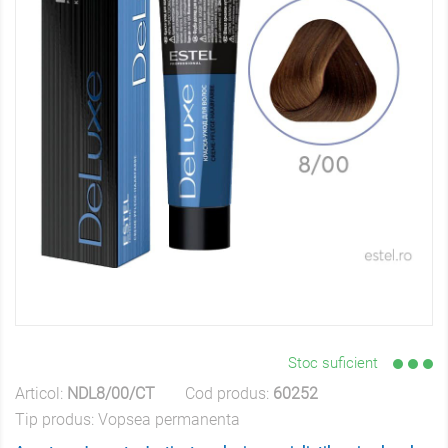
Stoc suficient
Articol:
NDL8/00/CT
Cod produs:
60252
Tip produs:
Vopsea permanenta