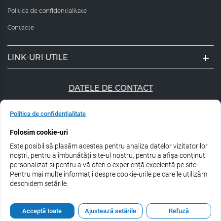
Politica de confidentialitate
Contacte
LINK-URI UTILE
DATELE DE CONTACT
+40 747 056 359
Politica de confidențialitate
sales@estel.ro
Folosim cookie-uri
Este posibil să plasăm acestea pentru analiza datelor vizitatorilor
Urmărește-ne pe rețele de socializare:
noștri, pentru a îmbunătăți site-ul nostru, pentru a afișa conținut
personalizat și pentru a vă oferi o experiență excelentă pe site.
Pentru mai multe informații despre cookie-urile pe care le utilizăm
deschidem setările.
© 2026 Estel Professional Romania
Acceptă toate
Ajustează setările
Refuză