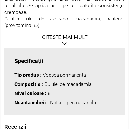
părul alb. Se aplică ușor pe păr datorită consistenței
cremoase.
Conține ulei de avocado, macadamia, pantenol
(prоvitamina B5).
CITESTE MAI MULT
• Aplicare uşoară datorită consistenţei elastice
• Acoperire ideală
• Rezultat durabil
• Acţiune delicată asupra părului şi scalpului • 100%
Specificații
acoperire păr cărunt
• Strălucire admirabilă a părului
Tip produs :
Vopsea permanenta
Utilizare: Se amestecă cu oxidanții DE LUXE 3%, 6%, 9%
Compozitie :
Cu ulei de macadamia
1:1 și cu activatorul DE LUXE 1,5% 1:2.
Nivel culoare :
8
Nuanța culorii :
Natural pentru păr alb
Recenzii