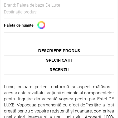
Brand:
Paleta de baza De Luxe
Destinație produs:
Paleta de nuante
DESCRIERE PRODUS
SPECIFICAȚII
RECENZII
Luciu, culoare perfect uniformă și aspect mătăsos -
acesta este rezultatul acțiunii eficiente al componentelor
pentru îngrijire din această vopsea pentru par Estel DE
LUXE! Vopseaua permanentă cu efect de îngrijire a fost
creată pentru o vopsire rezistentă și nuanțare, conferirea
unei culori intense și a unui luciu viu. Acoperă 100%