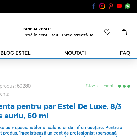
BINE AI VENIT !
Intră în cont
sau
Înregistrează-te
BLOG ESTEL
NOUTATI
FAQ
produs:
60280
Stoc suficient
enta
ta pentru par Estel De Luxe, 8/3
s auriu, 60 ml
clusiv specialiștilor și salonelor de înfrumusețare. Pentru a
t produs, înregistrează un cont de profesionist (persoană