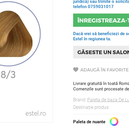
juridică) sau trimite o solic
telefon 0759031017
ÎNREGISTREAZA-
Dacă vrei să beneficiezi de s
Estel în regiunea ta.
GĂSESTE UN SALO
ADAUGĂ ÎN FAVORITE
Livrare gratuită în toată Ro
Comenzile sunt procesate de l
Brand:
Paleta de baza De L
Destinație produs:
Paleta de nuante