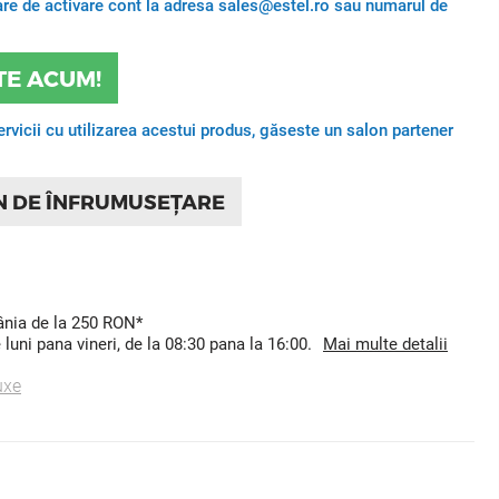
itare de activare cont la adresa sales@estel.ro sau numarul de
TE ACUM!
ervicii cu utilizarea acestui produs, găseste un salon partener
N DE ÎNFRUMUSEȚARE
mânia de la 250 RON*
uni pana vineri, de la 08:30 pana la 16:00.
Mai multe detalii
uxe