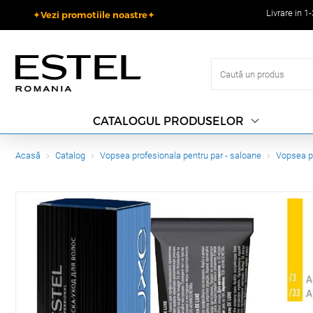
Livrare in 1
✦Vezi promotiile noastre✦
CATALOGUL PRODUSELOR
Acasă
Catalog
Vopsea profesionala pentru par - saloane
Vopsea p