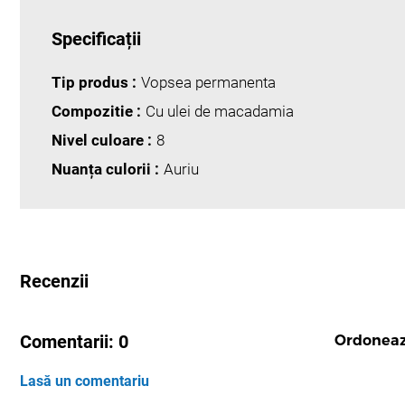
Specificații
Tip produs :
Vopsea permanenta
Compozitie :
Cu ulei de macadamia
Nivel culoare :
8
Nuanța culorii :
Auriu
Recenzii
Comentarii:
0
Ordonea
Lasă un comentariu