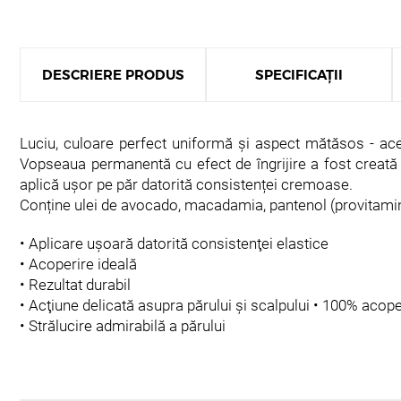
DESCRIERE PRODUS
SPECIFICAȚII
Luciu, culoare perfect uniformă și aspect mătăsos - aces
Vopseaua permanentă cu efect de îngrijire a fost creată p
aplică ușor pe păr datorită consistenței cremoase.
Conține ulei de avocado, macadamia, pantenol (prоvitami
• Aplicare uşoară datorită consistenţei elastice
• Acoperire ideală
• Rezultat durabil
• Acţiune delicată asupra părului şi scalpului • 100% acop
• Strălucire admirabilă a părului
Utilizare: Se amestecă cu oxidanții DE LUXE 3%, 6%, 9% 1:1