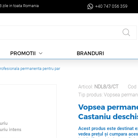
-3 zile in toata Romania
+40 747 056 359
BRANDURI
PROMOTII
rofesionala permanenta pentru par
Articol:
NDL8/3/CT
Cod 
Tip produs:
Vopsea perman
Vopsea permanen
Castaniu deschi
Acest produs este destinat ex
vedea prețul și cumpara aces