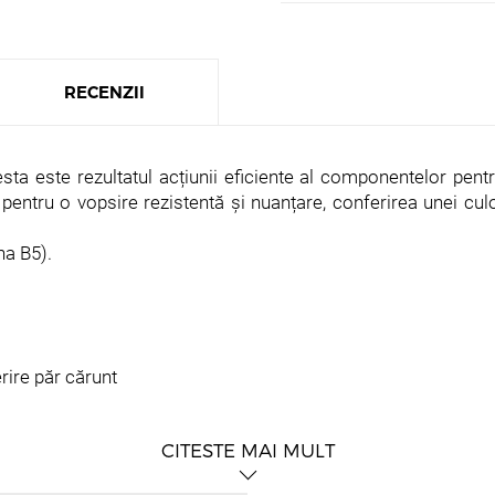
RECENZII
ta este rezultatul acțiunii eficiente al componentelor pent
entru o vopsire rezistentă și nuanțare, conferirea unei culo
na B5).
erire păr cărunt
 și cu activatorul DE LUXE 1,5% 1:2.
CITESTE MAI MULT